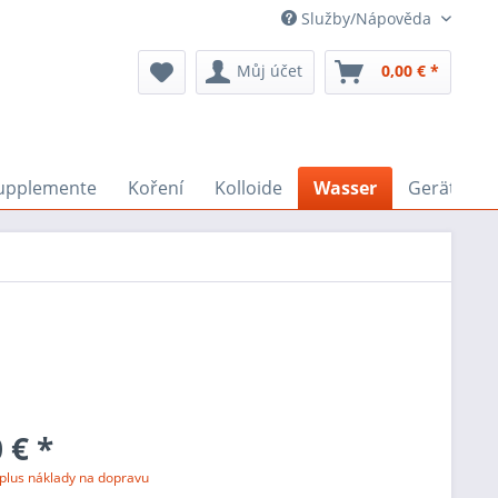
Služby/Nápověda
Můj účet
0,00 € *
upplemente
Koření
Kolloide
Wasser
Geräte
 € *
plus náklady na dopravu