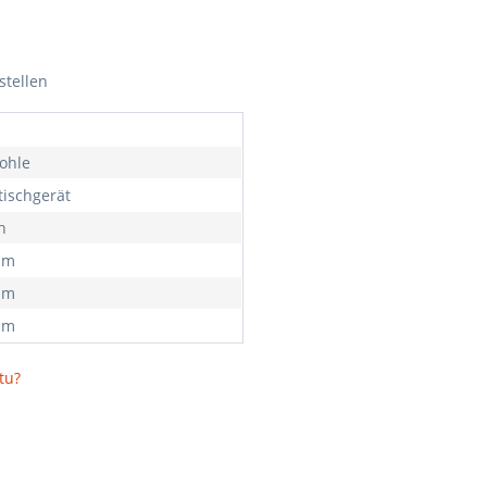
stellen
kohle
tischgerät
h
mm
mm
mm
tu?