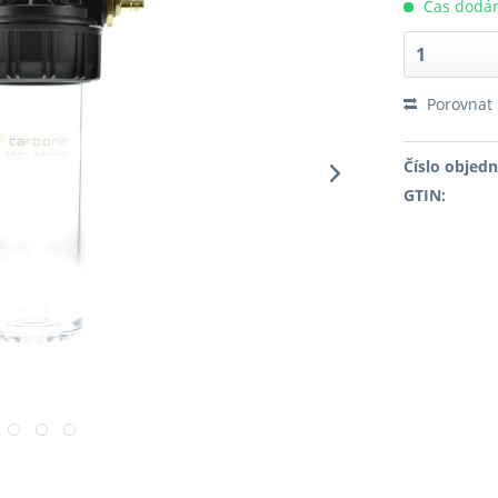
Čas dodán
Porovnat
Číslo objed
GTIN: