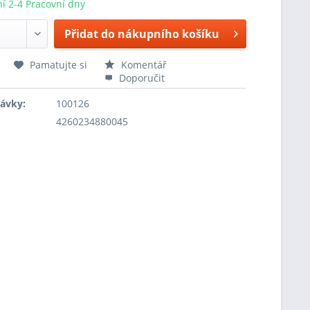
í 2-4 Pracovní dny
Přidat do nákupního košíku
Pamatujte si
Komentář
Doporučit
návky:
100126
4260234880045