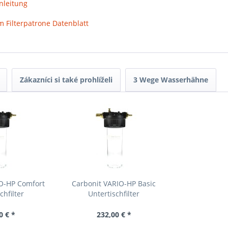
nleitung
Filterpatrone Datenblatt
Zákazníci si také prohlíželi
3 Wege Wasserhähne
IO-HP Comfort
Carbonit VARIO-HP Basic
chfilter
Untertischfilter
0 € *
232,00 € *