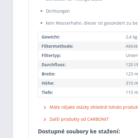
Dichtungen
kein Wasserhahn, dieser ist gesondert zu be
Gewicht:
2,4 kg
Filtermethode:
Aktiv
Filtertyp:
Unter
Durchfluss:
120 l/
Breite:
123 
Höhe:
310 
Tiefe:
115 
Máte nějaké otázky ohledně tohoto produk
Další produkty od CARBONIT
Dostupné soubory ke stažení: