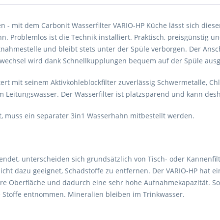
n - mit dem Carbonit Wasserfilter VARIO-HP Küche lässt sich dies
Problemlos ist die Technik installiert. Praktisch, preisgünstig un
nahmestelle und bleibt stets unter der Spüle verborgen. Der Anschlu
nenwechsel wird dank Schnellkupplungen bequem auf der Spüle ausg
tert mit seinem Aktivkohleblockfilter zuverlässig Schwermetalle, Chl
Leitungswasser. Der Wasserfilter ist platzsparend und kann desh
, muss ein separater 3in1 Wasserhahn mitbestellt werden.
wendet, unterscheiden sich grundsätzlich von Tisch- oder Kannenfilt
cht dazu geeignet, Schadstoffe zu entfernen. Der VARIO-HP hat ein
ere Oberfläche und dadurch eine sehr hohe Aufnahmekapazität. So w
toffe entnommen. Mineralien bleiben im Trinkwasser.