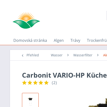
Domovská stránka
Algen
Trávy
Trockenfrü
Přehled
Wasser
Wasserfilter
Ak
Carbonit VARIO-HP Küche 
(
2
)