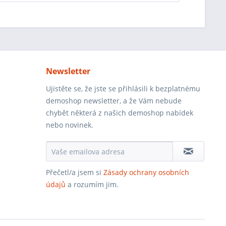
Newsletter
Ujistěte se, že jste se přihlásili k bezplatnému
demoshop newsletter, a že Vám nebude
chybět některá z našich demoshop nabídek
nebo novinek.
Přečetl/a jsem si
Zásady ochrany osobních
údajů
a rozumím jim.