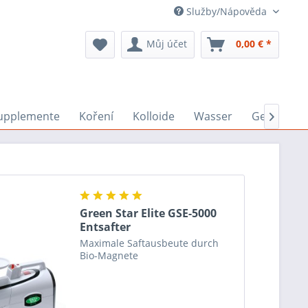
Služby/Nápověda
Můj účet
0,00 € *
upplemente
Koření
Kolloide
Wasser
Geräte

Green Star Elite GSE-5000
Entsafter
Maximale Saftausbeute durch
Bio-Magnete