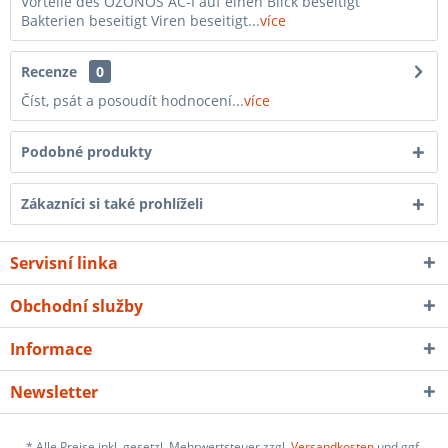
Vorteile des OZONOS AC-I auf einen Blick beseitigt
Bakterien beseitigt Viren beseitigt...
více
Recenze
0
Číst, psát a posoudít hodnocení...
více
Podobné produkty
Zákazníci si také prohlíželi
Servisní linka
Obchodní služby
Informace
Newsletter
* Alle Preise inkl. gesetzl. Mehrwertsteuer zzgl.
Versandkosten
und ggf.