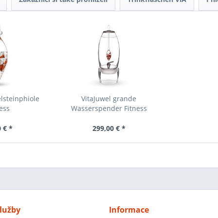
lsteinphiole
VitaJuwel grande
ess
Wasserspender Fitness
 € *
299,00 € *
lužby
Informace