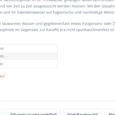
 und von Zeit zu Zeit ausgetauscht werden müssen. Mit den Glasphi
en und Ihr Edelsteinwasser auf hygienische und nachhaltige Weise 
tte lauwarmes Wasser und gegebenenfalls etwas Essigessenz oder 
Glasphiole im Gegensatz zur Karaffe era nicht spülmaschinenfest 
mm
mm
ter
tu?
Zákazníci si také prohlíželi
Trinkflaschen ViA
Phi