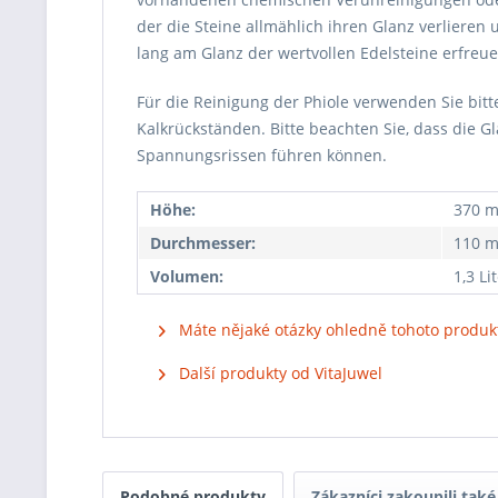
der die Steine allmählich ihren Glanz verlieren
lang am Glanz der wertvollen Edelsteine erfreu
Für die Reinigung der Phiole verwenden Sie bi
Kalkrückständen. Bitte beachten Sie, dass die 
Spannungsrissen führen können.
Höhe:
370 
Durchmesser:
110 
Volumen:
1,3 Li
Máte nějaké otázky ohledně tohoto produk
Další produkty od VitaJuwel
Podobné produkty
Zákazníci zakoupili také