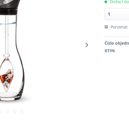
Dodací do
Porovnat
Číslo objed
GTIN: