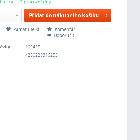
ba cca. 1-3 pracovní dny
Přidat do nákupního košíku
Pamatujte si
Komentář
Doporučit
návky:
100495
4260228316253