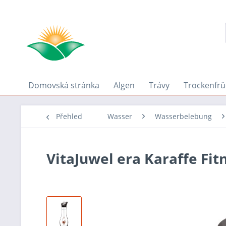
Domovská stránka
Algen
Trávy
Trockenfrü
Přehled
Wasser
Wasserbelebung
VitaJuwel era Karaffe Fit