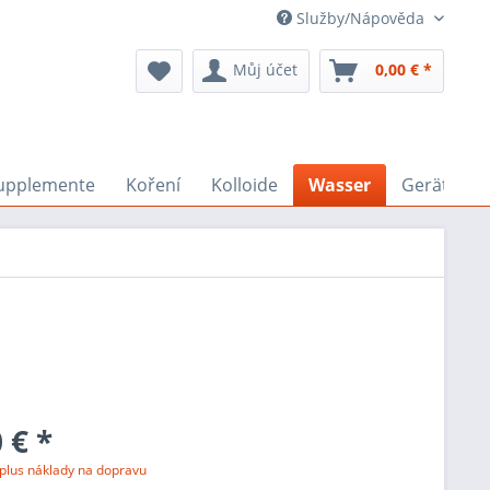
Služby/Nápověda
Můj účet
0,00 € *
upplemente
Koření
Kolloide
Wasser
Geräte
 € *
plus náklady na dopravu