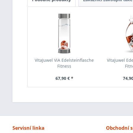
VitaJuwel ViA Edelsteinflasche
VitaJuwel Ede
Fitness
Fitn
67,90 € *
74,90
Servisní linka
Obchodní s