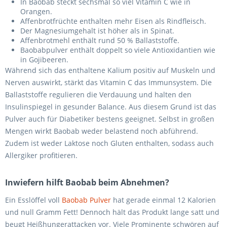
In Baobab steckt sechsmal so viel Vitamin C wie in
Orangen.
Affenbrotfrüchte enthalten mehr Eisen als Rindfleisch.
Der Magnesiumgehalt ist höher als in Spinat.
Affenbrotmehl enthält rund 50 % Ballaststoffe.
Baobabpulver enthält doppelt so viele Antioxidantien wie
in Gojibeeren.
Während sich das enthaltene Kalium positiv auf Muskeln und
Nerven auswirkt, stärkt das Vitamin C das Immunsystem. Die
Ballaststoffe regulieren die Verdauung und halten den
Insulinspiegel in gesunder Balance. Aus diesem Grund ist das
Pulver auch für Diabetiker bestens geeignet. Selbst in großen
Mengen wirkt Baobab weder belastend noch abführend.
Zudem ist weder Laktose noch Gluten enthalten, sodass auch
Allergiker profitieren.
Inwiefern hilft Baobab beim Abnehmen?
Ein Esslöffel voll
Baobab Pulver
hat gerade einmal 12 Kalorien
und null Gramm Fett! Dennoch hält das Produkt lange satt und
beugt Heißhungerattacken vor. Viele Prominente schwören auf