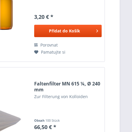
3,20 € *
Přidat do
Košík
Porovnat
Pamatujte si
Faltenfilter MN 615 ¼, Ø 240
mm
Zur Filterung von Kolloiden
Obsah
100 Stück
66,50 € *