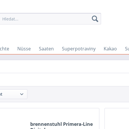
chte
Nüsse
Saaten
Superpotraviny
Kakao
S
at
brennenstuhl Primera-Line