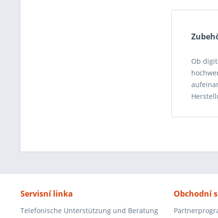
Zubehö
Ob digit
hochwer
aufeina
Herstell
Servisní linka
Obchodní s
Telefonische Unterstützung und Beratung
Partnerprog