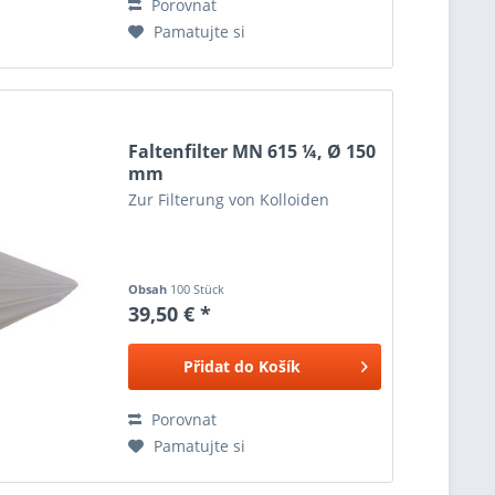
Porovnat
Pamatujte si
Faltenfilter MN 615 ¼, Ø 150
mm
Zur Filterung von Kolloiden
Obsah
100 Stück
39,50 € *
Přidat do
Košík
Porovnat
Pamatujte si