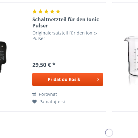
Schaltnetzteil für den Ionic-
Pulser
Originalersatzteil für den Ionic-
Pulser
29,50 € *
Přidat do
Košík
Porovnat
Pamatujte si