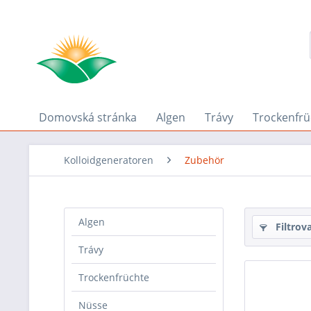
Domovská stránka
Algen
Trávy
Trockenfrü
Kolloidgeneratoren
Zubehör
Algen
Filtrov
Trávy
Trockenfrüchte
Nüsse