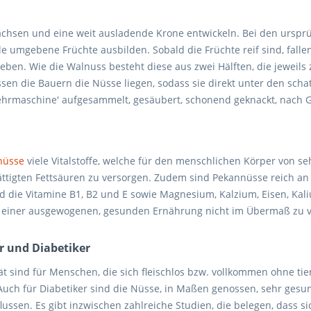
sen und eine weit ausladende Krone entwickeln. Bei den ursprüng
le umgebene Früchte ausbilden. Sobald die Früchte reif sind, fallen
ben. Wie die Walnuss besteht diese aus zwei Hälften, die jeweils 
lassen die Bauern die Nüsse liegen, sodass sie direkt unter den 
ehrmaschine' aufgesammelt, gesäubert, schonend geknackt, nach Gr
nüsse
viele Vitalstoffe, welche für den menschlichen Körper von 
tigten Fettsäuren zu versorgen. Zudem sind Pekannüsse reich an 
d die Vitamine B1, B2 und E sowie Magnesium, Kalzium, Eisen, Kali
men einer ausgewogenen, gesunden Ernährung nicht im Übermaß zu 
r und Diabetiker
ät sind für Menschen, die sich fleischlos bzw. vollkommen ohne ti
 Auch für Diabetiker sind die Nüsse, in Maßen genossen, sehr gesu
lussen. Es gibt inzwischen zahlreiche Studien, die belegen, dass s