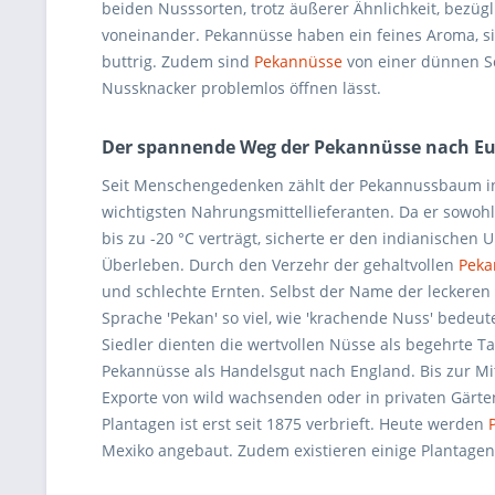
beiden Nusssorten, trotz äußerer Ähnlichkeit, bezüg
voneinander. Pekannüsse haben ein feines Aroma, si
buttrig. Zudem sind
Pekannüsse
von einer dünnen S
Nussknacker problemlos öffnen lässt.
Der spannende Weg der Pekannüsse nach E
Seit Menschengedenken zählt der Pekannussbaum in
wichtigsten Nahrungsmittellieferanten. Da er sowoh
bis zu -20 °C verträgt, sicherte er den indianischen
Überleben. Durch den Verzehr der gehaltvollen
Peka
und schlechte Ernten. Selbst der Name der leckeren
Sprache 'Pekan' so viel, wie 'krachende Nuss' bedeu
Siedler dienten die wertvollen Nüsse als begehrte T
Pekannüsse als Handelsgut nach England. Bis zur Mi
Exporte von wild wachsenden oder in privaten Gärte
Plantagen ist erst seit 1875 verbrieft. Heute werden
Mexiko angebaut. Zudem existieren einige Plantagen 