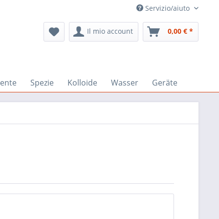
Servizio/aiuto
Il mio account
0,00 € *
ente
Spezie
Kolloide
Wasser
Geräte