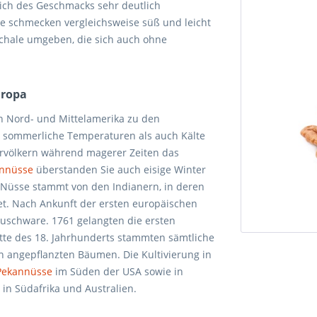
lich des Geschmacks sehr deutlich
e schmecken vergleichsweise süß und leicht
chale umgeben, die sich auch ohne
uropa
 Nord- und Mittelamerika zu den
l sommerliche Temperaturen als auch Kälte
 Urvölkern während magerer Zeiten das
nnüsse
überstanden Sie auch eisige Winter
 Nüsse stammt von den Indianern, in deren
tet. Nach Ankunft der ersten europäischen
auschware. 1761 gelangten die ersten
tte des 18. Jahrhunderts stammten sämtliche
n angepflanzten Bäumen. Die Kultivierung in
Pekannüsse
im Süden der USA sowie in
in Südafrika und Australien.