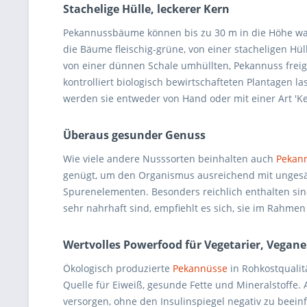
Stachelige Hülle, leckerer Kern
Pekannussbäume können bis zu 30 m in die Höhe wach
die Bäume fleischig-grüne, von einer stacheligen Hül
von einer dünnen Schale umhüllten, Pekannuss freige
kontrolliert biologisch bewirtschafteten Plantagen 
werden sie entweder von Hand oder mit einer Art 'K
Überaus gesunder Genuss
Wie viele andere Nusssorten beinhalten auch
Pekan
genügt, um den Organismus ausreichend mit ungesät
Spurenelementen. Besonders reichlich enthalten sin
sehr nahrhaft sind, empfiehlt es sich, sie im Rah
Wertvolles Powerfood für Vegetarier, Vegane
Ökologisch produzierte
Pekannüsse
in Rohkostqualit
Quelle für Eiweiß, gesunde Fette und Mineralstoffe.
versorgen, ohne den Insulinspiegel negativ zu beeinf