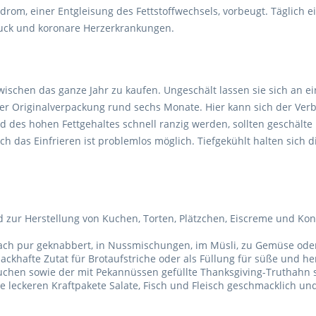
drom, einer Entgleisung des Fettstoffwechsels, vorbeugt. Täglich
druck und koronare Herzerkrankungen.
zwischen das ganze Jahr zu kaufen. Ungeschält lassen sie sich an e
er Originalverpackung rund sechs Monate. Hier kann sich der Ve
d des hohen Fettgehaltes schnell ranzig werden, sollten geschäl
h das Einfrieren ist problemlos möglich. Tiefgekühlt halten sich 
 zur Herstellung von Kuchen, Torten, Plätzchen, Eiscreme und Konf
fach pur geknabbert, in Nussmischungen, im Müsli, zu Gemüse ode
ackhafte Zutat für Brotaufstriche oder als Füllung für süße und he
kuchen sowie der mit Pekannüssen gefüllte Thanksgiving-Truthahn s
e leckeren Kraftpakete Salate, Fisch und Fleisch geschmacklich un