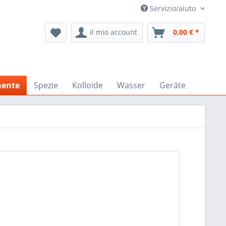
Servizio/aiuto
Il mio account
0,00 € *
mente
Spezie
Kolloide
Wasser
Geräte