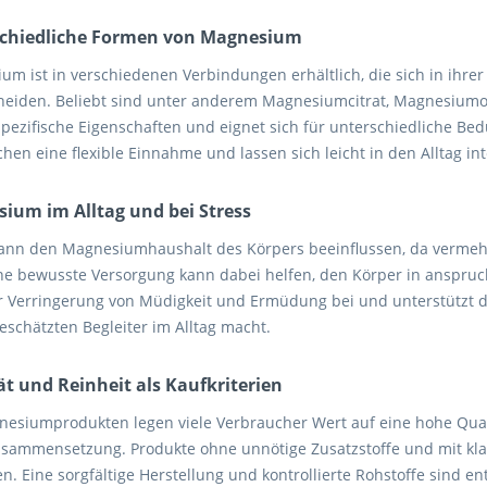
chiedliche Formen von Magnesium
um ist in verschiedenen Verbindungen erhältlich, die sich in i
heiden. Beliebt sind unter anderem Magnesiumcitrat, Magnesiumo
spezifische Eigenschaften und eignet sich für unterschiedliche Bed
hen eine flexible Einnahme und lassen sich leicht in den Alltag int
ium im Alltag und bei Stress
kann den Magnesiumhaushalt des Körpers beeinflussen, da verme
ine bewusste Versorgung kann dabei helfen, den Körper in anspru
ur Verringerung von Müdigkeit und Ermüdung bei und unterstützt 
eschätzten Begleiter im Alltag macht.
ät und Reinheit als Kaufkriterien
nesiumprodukten legen viele Verbraucher Wert auf eine hohe Quali
usammensetzung. Produkte ohne unnötige Zusatzstoffe und mit kla
n. Eine sorgfältige Herstellung und kontrollierte Rohstoffe sind 