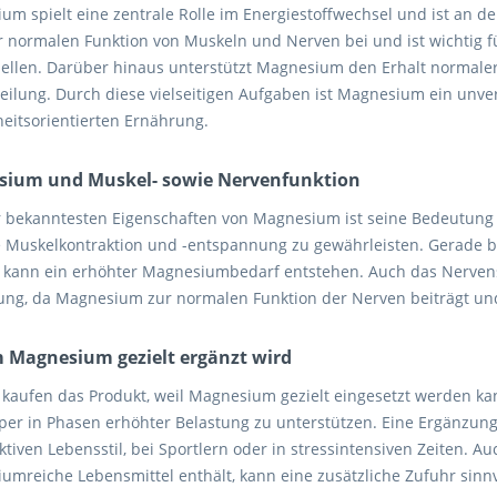
m spielt eine zentrale Rolle im Energiestoffwechsel und ist an der
ur normalen Funktion von Muskeln und Nerven bei und ist wichtig 
ellen. Darüber hinaus unterstützt Magnesium den Erhalt normaler
lteilung. Durch diese vielseitigen Aufgaben ist Magnesium ein unv
eitsorientierten Ernährung.
ium und Muskel- sowie Nervenfunktion
r bekanntesten Eigenschaften von Magnesium ist seine Bedeutung fü
 Muskelkontraktion und -entspannung zu gewährleisten. Gerade be
ät kann ein erhöhter Magnesiumbedarf entstehen. Auch das Nervens
ung, da Magnesium zur normalen Funktion der Nerven beiträgt und 
Magnesium gezielt ergänzt wird
kaufen das Produkt, weil Magnesium gezielt eingesetzt werden ka
per in Phasen erhöhter Belastung zu unterstützen. Eine Ergänzung
tiven Lebensstil, bei Sportlern oder in stressintensiven Zeiten. A
umreiche Lebensmittel enthält, kann eine zusätzliche Zufuhr sinnvo