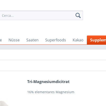
e
Nüsse
Saaten
Superfoods
Kakao
Supple
Tri-Magnesiumdicitrat
16% elementares Magnesium