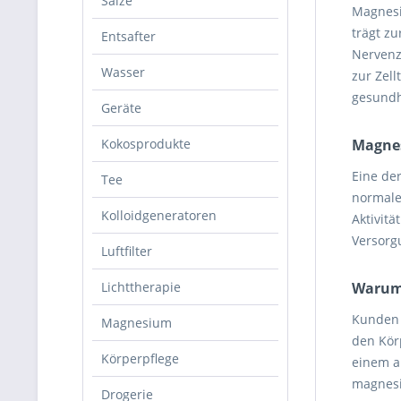
Salze
Magnesiu
trägt z
Entsafter
Nervenz
Wasser
zur Zel
gesundh
Geräte
Kokosprodukte
Magnes
Eine de
Tee
normale
Kolloidgeneratoren
Aktivit
Versorg
Luftfilter
Lichttherapie
Warum 
Kunden 
Magnesium
den Kör
Körperpflege
einem ak
magnesi
Drogerie