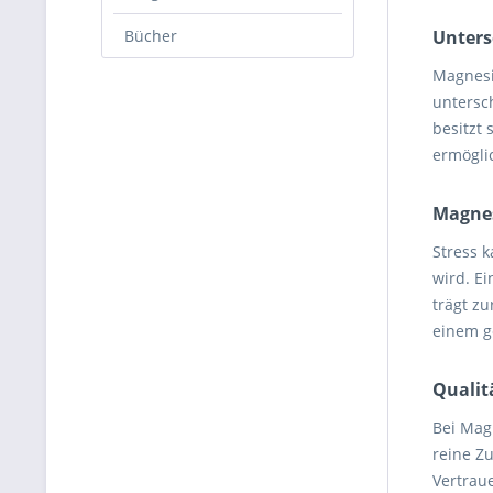
Bücher
Unters
Magnesi
untersc
besitzt 
ermöglic
Magnes
Stress 
wird. E
trägt z
einem g
Qualit
Bei Mag
reine Z
Vertraue