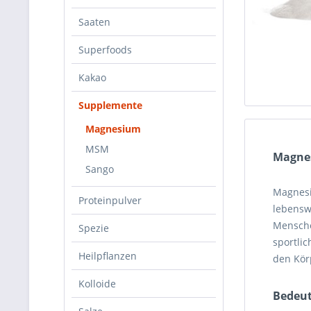
Saaten
Superfoods
Kakao
Supplemente
Magnesium
MSM
Magnes
Sango
Magnesi
Proteinpulver
lebenswi
Mensche
Spezie
sportli
Heilpflanzen
den Kör
Kolloide
Bedeut