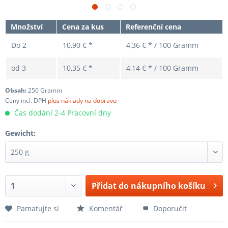
Množství
Cena za kus
Referenční cena
Do
2
10,90 € *
4,36 € * / 100 Gramm
od
3
10,35 € *
4,14 € * / 100 Gramm
Obsah:
250 Gramm
Ceny incl. DPH
plus náklady na dopravu
Čas dodání 2-4 Pracovní dny
Gewicht:
Přidat do nákupního košíku
Pamatujte si
Komentář
Doporučit