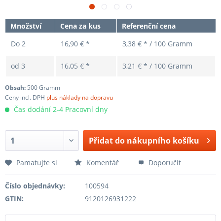
Množství
Cena za kus
Referenční cena
Do
2
16,90 € *
3,38 € * / 100 Gramm
od
3
16,05 € *
3,21 € * / 100 Gramm
Obsah:
500 Gramm
Ceny incl. DPH
plus náklady na dopravu
Čas dodání 2-4 Pracovní dny
Přidat do nákupního košíku
Pamatujte si
Komentář
Doporučit
Číslo objednávky:
100594
GTIN:
9120126931222