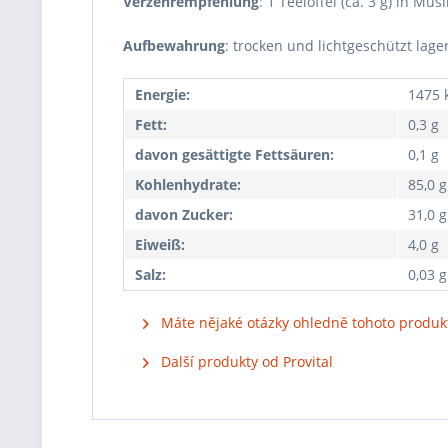
Verzehrempfehlung
: 1 Teelöffel (ca. 3 g) in Mü
Aufbewahrung
: trocken und lichtgeschützt lage
Energie:
1475 k
Fett:
0,3 g
davon gesättigte Fettsäuren:
0,1 g
Kohlenhydrate:
85,0 g
davon Zucker:
31,0 g
Eiweiß:
4,0 g
Salz:
0,03 g
Máte nějaké otázky ohledně tohoto produk
Další produkty od Provital