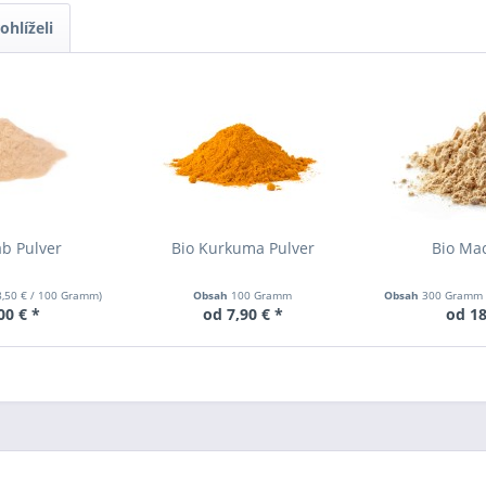
ohlíželi
b Pulver
Bio Kurkuma Pulver
Bio Ma
8,50 €
/ 100 Gramm)
Obsah
100 Gramm
Obsah
300 Gram
00 € *
od 7,90 € *
od 18