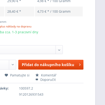
29,90 € *
4,98 € * / 100 Gramm
28,40 € *
4,73 € * / 100 Gramm
ramm
plus náklady na dopravu
ba cca. 1-3 pracovní dny
Přidat do nákupního košíku
Pamatujte si
Komentář
Doporučit
návky:
100597.2
9120126931543