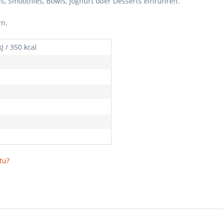
slis, Smoothies, Bowls, Joghurt oder Desserts einrühren.
rn.
J / 350 kcal
tu?