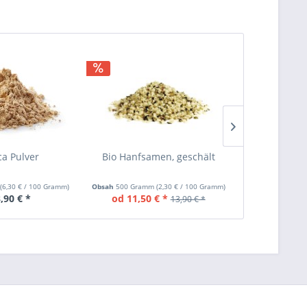
ca Pulver
Bio Hanfsamen, geschält
Bio Mor
m
(
6,30 €
/ 100 Gramm)
Obsah
500 Gramm
(
2,30 €
/ 100 Gramm)
Obsah
200 Gra
,90 € *
od 11,50 € *
od 1
13,90 € *