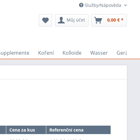
Služby/Nápověda
Můj účet
0,00 € *
Supplemente
Koření
Kolloide
Wasser
Geräte
Cena za kus
Referenční cena