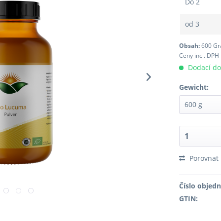
Do
2
od
3
Obsah:
600 G
Ceny incl. DPH
Dodací do
Gewicht:
Porovnat
Číslo objed
GTIN: