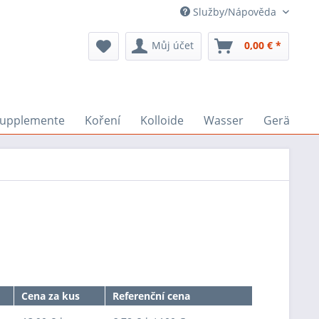
Služby/Nápověda
Můj účet
0,00 € *
upplemente
Koření
Kolloide
Wasser
Geräte
Cena za kus
Referenční cena