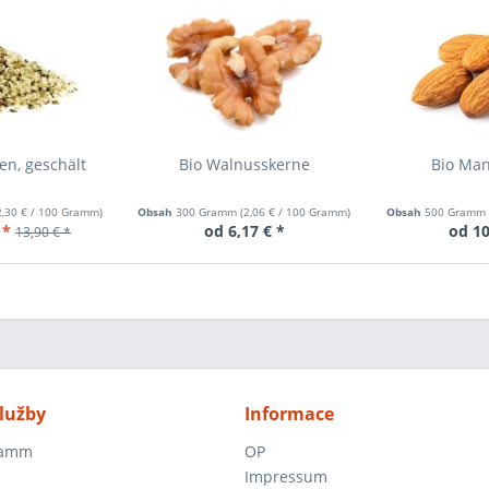
n, geschält
Bio Walnusskerne
Bio Man
2,30 €
/ 100 Gramm)
Obsah
300 Gramm
(
2,06 €
/ 100 Gramm)
Obsah
500 Gram
 *
od 6,17 € *
od 10
13,90 € *
lužby
Informace
ramm
OP
Impressum