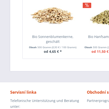
Bio Sonnenblumenkerne,
Bio Hanfsame
geschält
Obsah
500 Gramm
(
0,93 €
/ 100 Gramm)
Obsah
500 Gramm
(
od 4,65 € *
od 11,50 €
Servisní linka
Obchodní s
Telefonische Unterstützung und Beratung
Partnerprog
unter: