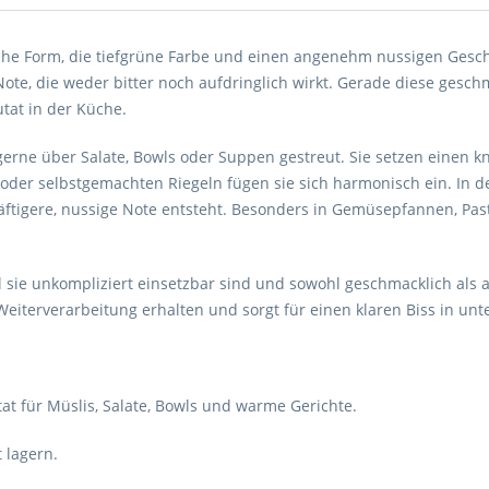
che Form, die tiefgrüne Farbe und einen angenehm nussigen Gesch
Note, die weder bitter noch aufdringlich wirkt. Gerade diese gesch
utat in der Küche.
erne über Salate, Bowls oder Suppen gestreut. Sie setzen einen 
 oder selbstgemachten Riegeln fügen sie sich harmonisch ein. In d
räftigere, nussige Note entsteht. Besonders in Gemüsepfannen, Pas
l sie unkompliziert einsetzbar sind und sowohl geschmacklich als 
 Weiterverarbeitung erhalten und sorgt für einen klaren Biss in un
utat für Müslis, Salate, Bowls und warme Gerichte.
t lagern.