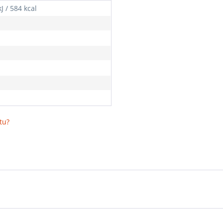
J / 584 kcal
tu?