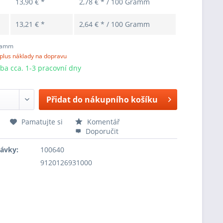
13,90 € *
2,78 € * / 100 Gramm
13,21 € *
2,64 € * / 100 Gramm
ramm
plus náklady na dopravu
ba cca. 1-3 pracovní dny
Přidat do nákupního košíku
Pamatujte si
Komentář
Doporučit
návky:
100640
9120126931000