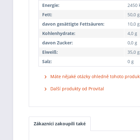
Energie:
2450 k
Fett:
50,0 g
davon gesättigte Fettsäuren:
10,0 g
Kohlenhydrate:
4,0 g
davon Zucker:
0,0 g
Eiweiß:
35,0 g
Salz:
0 g
Máte nějaké otázky ohledně tohoto produk
Další produkty od Provital
Zákazníci zakoupili také