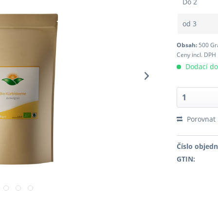
Do
2
od
3
Obsah:
500 G
Ceny incl. DPH
Dodací do
Porovnat
Číslo objed
GTIN: