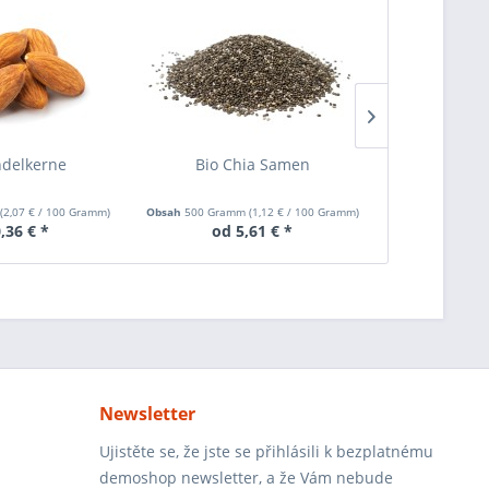
delkerne
Bio Chia Samen
Bio Lein
m
(
2,07 €
/ 100 Gramm)
Obsah
500 Gramm
(
1,12 €
/ 100 Gramm)
Obsah
1000 Gra
,36 € *
od 5,61 € *
od 
Newsletter
Ujistěte se, že jste se přihlásili k bezplatnému
demoshop newsletter, a že Vám nebude