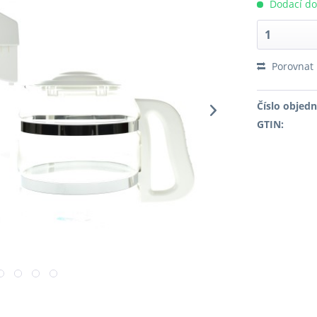
Dodací do
Porovnat
Číslo objed
GTIN: