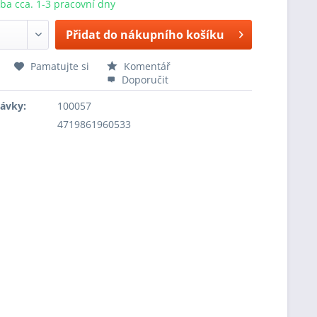
ba cca. 1-3 pracovní dny
Přidat do nákupního košíku
Pamatujte si
Komentář
Doporučit
návky:
100057
4719861960533