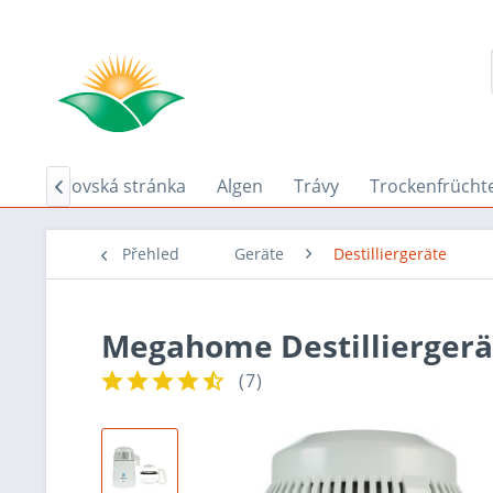
Domovská stránka
Algen
Trávy
Trockenfrücht

Přehled
Geräte
Destilliergeräte
Megahome Destillierger
(
7
)