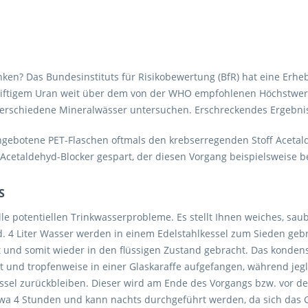
nken? Das Bundesinstituts für Risikobewertung (BfR) hat eine Er
hgiftigem Uran weit über dem von der WHO empfohlenen Höchstwert 
 verschiedene Mineralwässer untersuchen. Erschreckendes Ergebnis:
ngebotene PET-Flaschen oftmals den krebserregenden Stoff Aceta
cetaldehyd-Blocker gespart, der diesen Vorgang beispielsweise 
S
e potentiellen Trinkwasserprobleme. Es stellt Ihnen weiches, sau
. 4 Liter Wasser werden in einem Edelstahlkessel zum Sieden ge
t und somit wieder in den flüssigen Zustand gebracht. Das konden
itet und tropfenweise in einer Glaskaraffe aufgefangen, während je
essel zurückbleiben. Dieser wird am Ende des Vorgangs bzw. vor d
etwa 4 Stunden und kann nachts durchgeführt werden, da sich das