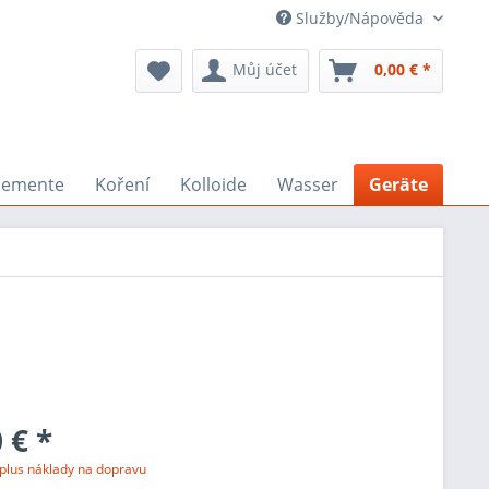
Služby/Nápověda
Můj účet
0,00 € *
lemente
Koření
Kolloide
Wasser
Geräte
 € *
plus náklady na dopravu