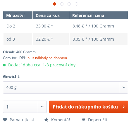
Množství
Cena za kus
Referenční cena
Do
2
33,90 € *
8,48 € * / 100 Gramm
od
3
32,20 € *
8,05 € * / 100 Gramm
Obsah:
400 Gramm
Ceny incl. DPH
plus náklady na dopravu
Dodací doba cca. 1-3 pracovní dny
Gewicht:
Přidat do nákupního košíku
Pamatujte si
Komentář
Doporučit