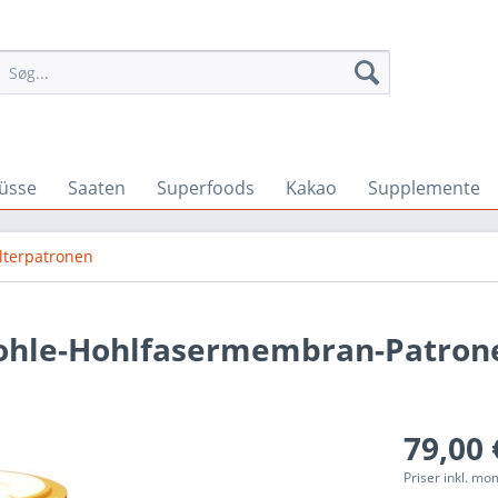
üsse
Saaten
Superfoods
Kakao
Supplemente
ilterpatronen
vkohle-Hohlfasermembran-Patron
79,00 
Priser inkl. m