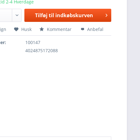
tid 2-4 Hverdage
Tilføj til
indkøbskurven
ign
Husk
Kommentar
Anbefal
er:
100147
4024875172088