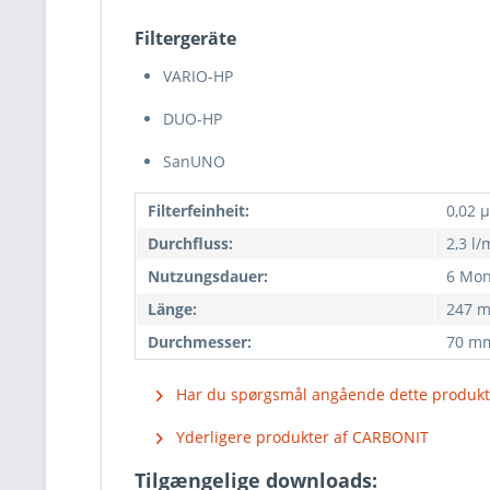
Filtergeräte
VARIO-HP
DUO-HP
SanUNO
Filterfeinheit:
0,02 
Durchfluss:
2,3 l/
Nutzungsdauer:
6 Mon
Länge:
247 
Durchmesser:
70 m
Har du spørgsmål angående dette produkt
Yderligere produkter af CARBONIT
Tilgængelige downloads: