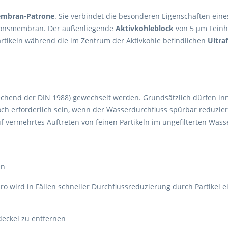
embran-Patrone
. Sie verbindet die besonderen Eigenschaften eine
rationsmembran. Der außenliegende
Aktivkohleblock
von 5 µm Feinhe
Partikeln während die im Zentrum der Aktivkohle befindlichen
Ultra
echend der DIN 1988) gewechselt werden. Grundsätzlich dürfen in
ch erforderlich sein, wenn der Wasserdurchfluss spürbar reduziert 
f vermehrtes Auftreten von feinen Partikeln im ungefilterten Wass
en
 wird in Fällen schneller Durchflussreduzierung durch Partikel eine
eckel zu entfernen