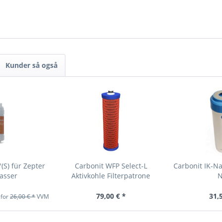
Kunder så også
S) für Zepter
Carbonit WFP Select-L
Carbonit IK-N
asser
Aktivkohle Filterpatrone
N
79,00 € *
31,
 for
26,00 € *
VVM