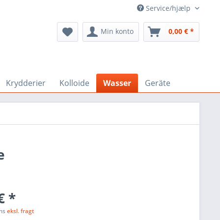
Service/hjælp
Min konto
0,00 € *
Krydderier
Kolloide
Wasser
Geräte
e
€ *
oms
eksl. fragt