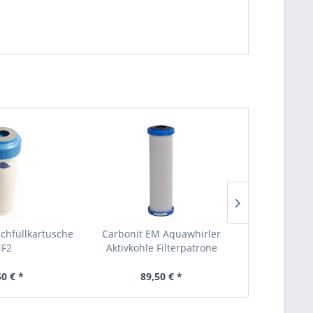
achfüllkartusche
Carbonit EM Aquawhirler
Nachfilter f
F2
Aktivkohle Filterpatrone
Umkehro
50 € *
89,50 € *
34