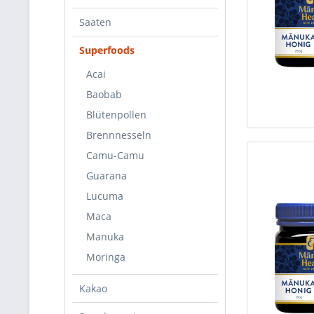
Saaten
Superfoods
Acai
Baobab
Blütenpollen
Brennnesseln
Camu-Camu
Guarana
Lucuma
Maca
Manuka
Moringa
Kakao