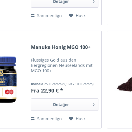
Detaljer
Sammenlign
Husk
Manuka Honig MGO 100+
Flüssiges Gold aus den
Bergregionen Neuseelands mit
MGO 100+
Indhold
250 Gramm
(
9,16 €
/ 100 Gramm)
Fra 22,90 € *
Detaljer
Sammenlign
Husk