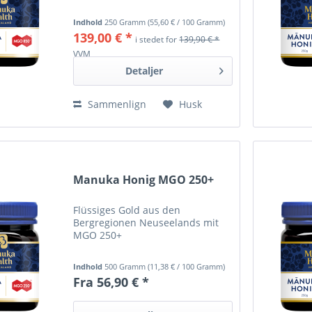
Indhold
250 Gramm
(
55,60 €
/ 100 Gramm)
139,00 € *
i stedet for
139,90 € *
VVM
Detaljer
Sammenlign
Husk
Manuka Honig MGO 250+
Flüssiges Gold aus den
Bergregionen Neuseelands mit
MGO 250+
Indhold
500 Gramm
(
11,38 €
/ 100 Gramm)
Fra 56,90 € *