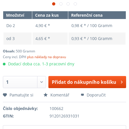
Množství
Cena za kus
Referenční cena
Do
2
4,90 € *
0,98 € * / 100 Gramm
od
3
4,65 € *
0,93 € * / 100 Gramm
Obsah:
500 Gramm
Ceny incl. DPH
plus náklady na dopravu
Dodací doba cca. 1-3 pracovní dny
Přidat do nákupního košíku
Pamatujte si
Komentář
Doporučit
Číslo objednávky:
100662
GTIN:
9120126931031