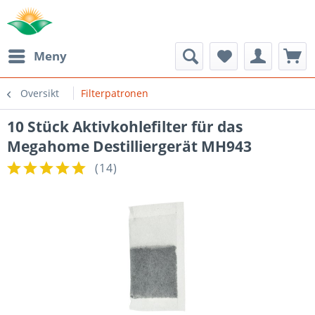
Meny
Oversikt
Filterpatronen
10 Stück Aktivkohlefilter für das
Megahome Destilliergerät MH943
(
14
)