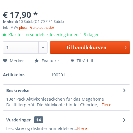
€ 17,90 *
Innhold:
10 Stück (€ 1,79 * / 1 Stück)
inkl. MVA
pluss. Fraktkostnader
Klar for forsendelse, levering innen 1-3 dager
Til
handlekurven
Merker
Evaluere
Tilråd til
Artikkelnr.
100201
Beskrivelse
10er Pack Aktivkohlesäckchen für das Megahome
Destilliergerät. Die Aktivkohle bindet Chloride,...
Flere
Vurderinger
14
Les, skriv og diskuter anmeldelser...
Flere