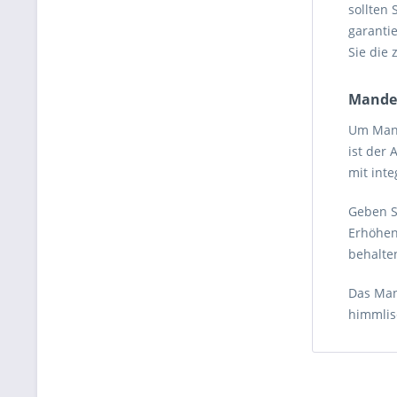
sollten 
garanti
Sie die 
Mande
Um Mand
ist der
mit int
Geben S
Erhöhen
behalte
Das Mand
himmlis