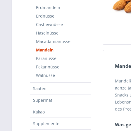
Erdmandeln
Erdnüsse
Cashewnüsse
Haselnüsse
Macadamianüsse
Mandeln
Paranüsse
Mande
Pekannüsse
Walnüsse
Mandelk
ganze J
Saaten
Snacks 
Supermat
Lebensm
des Prot
Kakao
Supplemente
Was ge