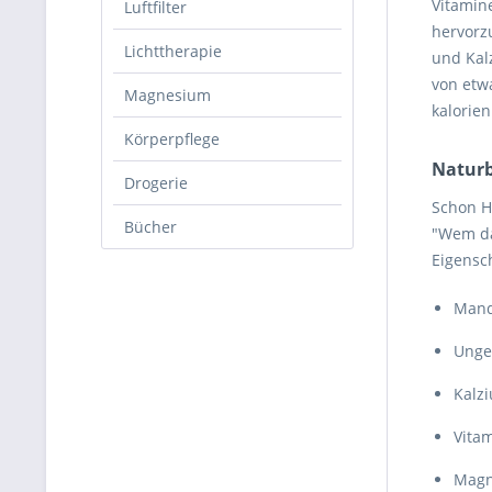
Vitamin
Luftfilter
hervorz
Lichttherapie
und Kalz
von etw
Magnesium
kalorie
Körperpflege
Naturb
Drogerie
Schon H
Bücher
"Wem da
Eigensch
Mand
Unges
Kalz
Vitam
Magn