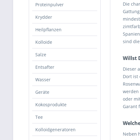
Die cha
Proteinpulver
Gattung
Krydder
mindest
zimtfar
Heilpflanzen
Spanien,
sind di
Kolloide
Salze
Willst
Entsafter
Dieser 
Dort is
Wasser
Rosenwa
werden d
Geräte
oder mi
Kokosprodukte
Garant 
Tee
Welche
Kolloidgeneratoren
Neben h