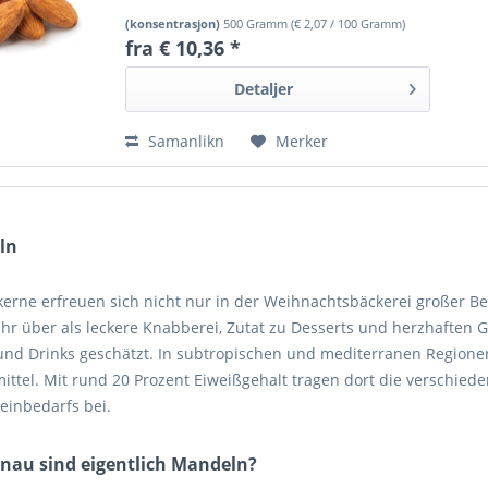
(konsentrasjon)
500 Gramm
(
€ 2,07
/ 100 Gramm)
fra € 10,36 *
Detaljer
Samanlikn
Merker
ln
erne erfreuen sich nicht nur in der Weihnachtsbäckerei großer Be
ahr über als leckere Knabberei, Zutat zu Desserts und herzhaften 
und Drinks geschätzt. In subtropischen und mediterranen Regionen
ittel. Mit rund 20 Prozent Eiweißgehalt tragen dort die verschie
einbedarfs bei.
nau sind eigentlich Mandeln?