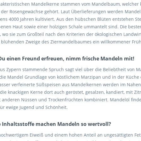
rakteristischen Mandelkerne stammen vom Mandelbaum, welcher ke
 der Rosengewächse gehört. Laut Überlieferungen werden Mandel
ens 4000 Jahren kultiviert. Aus den hübschen Blüten entstehen Ste
benen Haut sowie einer holzigen Schale ummantelt sind. Die bes
 wo sie zum Großteil nach den Kriterien der ökologischen Landwirt
e blühenden Zweige des Ziermandelbaumes ein willkommener Früh
 Du einen Freund erfreuen, nimm frische Mandeln mit!
aus Zypern stammende Spruch sagt viel über die Beliebtheit von 
t die Mandel Grundlage von köstlichem Marzipan und in der Küche
sser verfeinerte Süßspeisen aus Mandelkernen werden im Nahen Os
ie knackigen Kerne dort auch geröstet, gesalzen, kandiert, mit Zi
t anderen Nüssen und Trockenfrüchten kombiniert. Mandelöl findet
für ewige Jugend und Schönheit.
 Inhaltsstoffe machen Mandeln so wertvoll?
ochwertigem Eiweiß und einem hohen Anteil an ungesättigten Fet