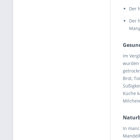
Der h
Der 
Mang
Gesund
Im Verg
wurden 
getrock
Brot, T
Süßigke
Küche k
Milchei
Naturb
In manc
Mandelk