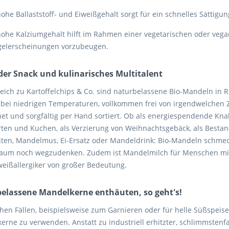
ohe Ballaststoff- und Eiweißgehalt sorgt für ein schnelles Sättig
hohe Kalziumgehalt hilft im Rahmen einer vegetarischen oder veg
elerscheinungen vorzubeugen.
er Snack und kulinarisches Multitalent
leich zu Kartoffelchips & Co. sind naturbelassene Bio-Mandeln in 
bei niedrigen Temperaturen, vollkommen frei von irgendwelchen Z
net und sorgfältig per Hand sortiert. Ob als energiespendende Kn
orten und Kuchen, als Verzierung von Weihnachtsgebäck, als Bestan
iten, Mandelmus, Ei-Ersatz oder Mandeldrink: Bio-Mandeln schm
aum noch wegzudenken. Zudem ist Mandelmilch für Menschen mit 
weißallergiker von großer Bedeutung.
elassene Mandelkerne enthäuten, so geht's!
hen Fällen, beispielsweise zum Garnieren oder für helle Süßspeisen
erne zu verwenden. Anstatt zu industriell erhitzter, schlimmstenf