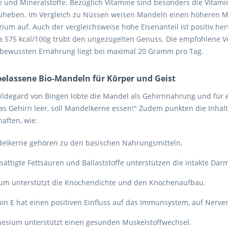
e und Mineralstoffe. Bezüglich Vitamine sind besonders die Vitami
uheben. Im Vergleich zu Nüssen weisen Mandeln einen höheren M
ium auf. Auch der vergleichsweise hohe Eisenanteil ist positiv he
a 575 kcal/100g trübt den ungezügelten Genuss. Die empfohlene
nbewussten Ernährung liegt bei maximal 20 Gramm pro Tag.
elassene Bio-Mandeln für Körper und Geist
ildegard von Bingen lobte die Mandel als Gehirnnahrung und für 
s Gehirn leer, soll Mandelkerne essen!" Zudem punkten die Inhalts
aften, wie:
elkerne gehören zu den basischen Nahrungsmitteln.
ättigte Fettsäuren und Ballaststoffe unterstützen die intakte Darm
ium unterstützt die Knochendichte und den Knochenaufbau.
in E hat einen positiven Einfluss auf das Immunsystem, auf Nerve
esium unterstützt einen gesunden Muskelstoffwechsel.