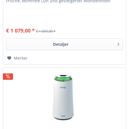
Frische, keimfreie Luft und gesteigertes Wohlbefinden
€ 1 079,00 *
€ 1 099,00 *
Detaljer
Merker