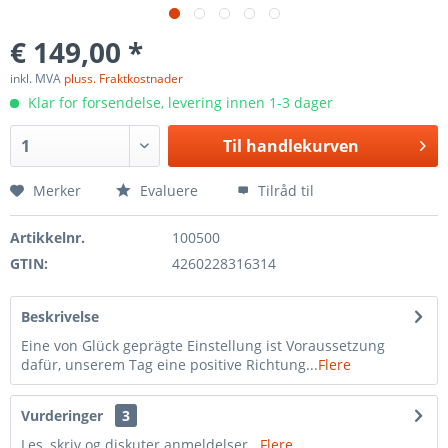
€ 149,00 *
inkl. MVA
pluss. Fraktkostnader
Klar for forsendelse, levering innen 1-3 dager
Til
handlekurven
Merker
Evaluere
Tilråd til
Artikkelnr.
100500
GTIN:
4260228316314
Beskrivelse
Eine von Glück geprägte Einstellung ist Voraussetzung
dafür, unserem Tag eine positive Richtung...
Flere
Vurderinger
3
Les, skriv og diskuter anmeldelser...
Flere