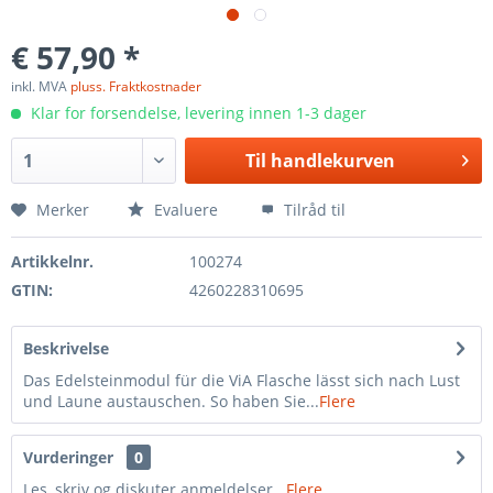
€ 57,90 *
inkl. MVA
pluss. Fraktkostnader
Klar for forsendelse, levering innen 1-3 dager
Til
handlekurven
Merker
Evaluere
Tilråd til
Artikkelnr.
100274
GTIN:
4260228310695
Beskrivelse
Das Edelsteinmodul für die ViA Flasche lässt sich nach Lust
und Laune austauschen. So haben Sie...
Flere
Vurderinger
0
Les, skriv og diskuter anmeldelser...
Flere