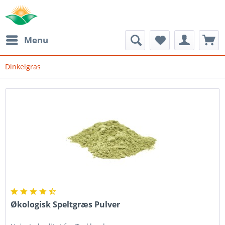
Menu
Dinkelgras
Økologisk Speltgræs Pulver