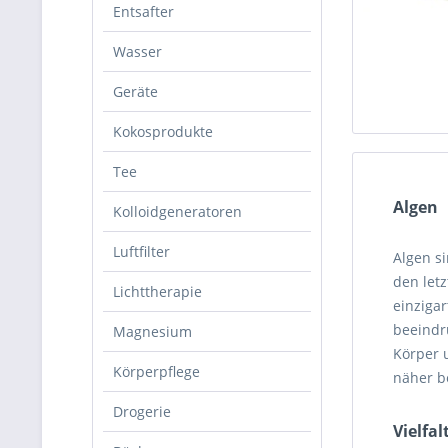
Entsafter
Wasser
Geräte
Kokosprodukte
Tee
Algen
Kolloidgeneratoren
Luftfilter
Algen si
den let
Lichttherapie
einziga
beeindr
Magnesium
Körper u
Körperpflege
näher b
Drogerie
Vielfal