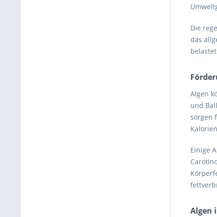
Umweltg
Die reg
das all
belastet
Förder
Algen k
und Bal
sorgen 
Kalorie
Einige 
Carotin
Körperf
fettver
Algen 