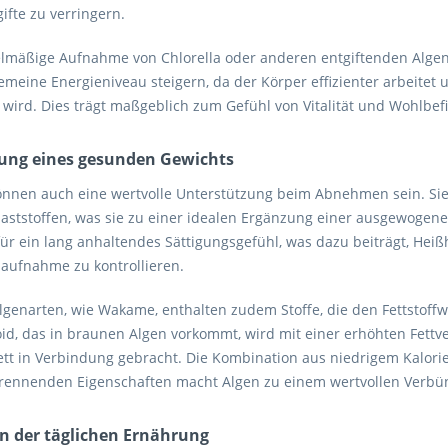
ifte zu verringern.
elmäßige Aufnahme von Chlorella oder anderen entgiftenden Algen
gemeine Energieniveau steigern, da der Körper effizienter arbeite
 wird. Dies trägt maßgeblich zum Gefühl von Vitalität und Wohlbef
ung eines gesunden Gewichts
önnen auch eine wertvolle Unterstützung beim Abnehmen sein. Sie 
laststoffen, was sie zu einer idealen Ergänzung einer ausgewogene
für ein lang anhaltendes Sättigungsgefühl, was dazu beiträgt, Hei
naufnahme zu kontrollieren.
Algenarten, wie Wakame, enthalten zudem Stoffe, die den Fettstoff
oid, das in braunen Algen vorkommt, wird mit einer erhöhten Fet
ett in Verbindung gebracht. Die Kombination aus niedrigem Kalor
brennenden Eigenschaften macht Algen zu einem wertvollen Verbü
in der täglichen Ernährung