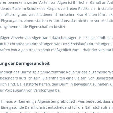
erer bemerkenswerter Vorteil von Algen ist ihr hoher Gehalt an Ant
dende Rolle im Schutz des Körpers vor freien Radikalen - instabil
iger Alterung und verschiedenen chronischen Krankheiten führen k
 Phycocyanin, einem starken Antioxidans, das nicht nur vor oxidat
ungshemmende Eigenschaften besitzt.
ßiger Verzehr von Algen kann dazu beitragen, die Zellgesundheit
iko für chronische Erkrankungen wie Herz-Kreislauf-Erkrankungen u
aften von Algen tragen somit maßgeblich zum Erhalt der Vitalität 
ung der Darmgesundheit
undheit des Darms spielt eine zentrale Rolle für das allgemeine 
besonders nützlich sein. Sie enthalten eine Vielzahl von Ballastst
slich sind. Ballaststoffe helfen, den Darm in Bewegung zu halten,
zur Vorbeugung von Verstopfung bei.
 hinaus wirken einige Algenarten präbiotisch, was bedeutet, das
. Eine gesunde Darmflora ist entscheidend für die Nährstoffaufn