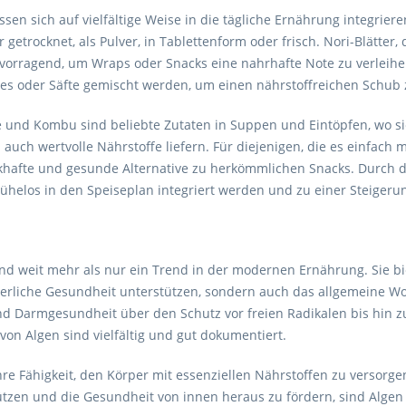
ssen sich auf vielfältige Weise in die tägliche Ernährung integrier
 getrocknet, als Pulver, in Tablettenform oder frisch. Nori-Blätter
rvorragend, um Wraps oder Snacks eine nahrhafte Note zu verleihen
es oder Säfte gemischt werden, um einen nährstoffreichen Schub 
und Kombu sind beliebte Zutaten in Suppen und Eintöpfen, wo si
auch wertvolle Nährstoffe liefern. Für diejenigen, die es einfach
hafte und gesunde Alternative zu herkömmlichen Snacks. Durch di
ühelos in den Speiseplan integriert werden und zu einer Steigeru
nd weit mehr als nur ein Trend in der modernen Ernährung. Sie bie
perliche Gesundheit unterstützen, sondern auch das allgemeine W
nd Darmgesundheit über den Schutz vor freien Radikalen bis hin 
 von Algen sind vielfältig und gut dokumentiert.
re Fähigkeit, den Körper mit essenziellen Nährstoffen zu versorge
ützen und die Gesundheit von innen heraus zu fördern, sind Algen 