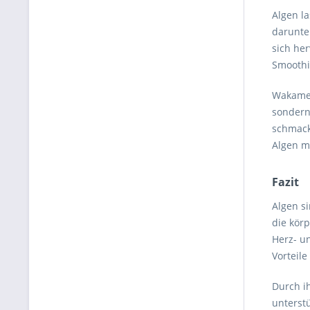
Algen la
darunter
sich he
Smoothi
Wakame 
sondern 
schmack
Algen m
Fazit
Algen si
die kör
Herz- u
Vorteile
Durch ih
unterst