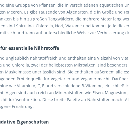
ind eine Gruppe von Pflanzen, die in verschiedenen aquatischen 
igen Meeren. Es gibt Tausende von Algenarten, die in Größe und For
ankton bis hin zu großen Tangwäldern, die mehrere Meter lang w
en sind Spirulina, Chlorella, Nori, Wakame und Kombu. Jede dieser
e mit sich und kann auf unterschiedliche Weise zur Verbesserung 
 für essentielle Nährstoffe
ind unglaublich nährstoffreich und enthalten eine Vielzahl von Vi
a und Chlorella, zwei der beliebtesten Mikroalgen, sind besonders
von Muskelmasse unerlässlich sind. Sie enthalten außerdem alle es
agenden Proteinquelle für Vegetarier und Veganer macht. Darüber
mine wie Vitamin A, C, E und verschiedene B-Vitamine, einschließlic
t. Algen sind auch reich an Mineralstoffen wie Eisen, Magnesium,
Schilddrüsenfunktion. Diese breite Palette an Nährstoffen macht A
gene Ernährung.
idative Eigenschaften