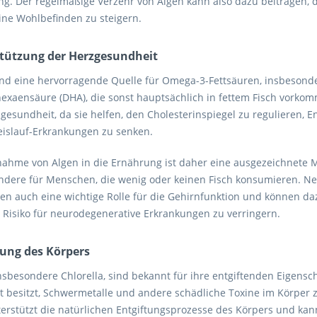
g. Der regelmäßige Verzehr von Algen kann also dazu beitragen, 
ine Wohlbefinden zu steigern.
tützung der Herzgesundheit
ind eine hervorragende Quelle für Omega-3-Fettsäuren, insbesond
exaensäure (DHA), die sonst hauptsächlich in fettem Fisch vorkom
zgesundheit, da sie helfen, den Cholesterinspiegel zu regulieren, 
eislauf-Erkrankungen zu senken.
nahme von Algen in die Ernährung ist daher eine ausgezeichnete 
ndere für Menschen, die wenig oder keinen Fisch konsumieren. N
en auch eine wichtige Rolle für die Gehirnfunktion und können daz
 Risiko für neurodegenerative Erkrankungen zu verringern.
tung des Körpers
nsbesondere Chlorella, sind bekannt für ihre entgiftenden Eigensch
it besitzt, Schwermetalle und andere schädliche Toxine im Körper
terstützt die natürlichen Entgiftungsprozesse des Körpers und kan