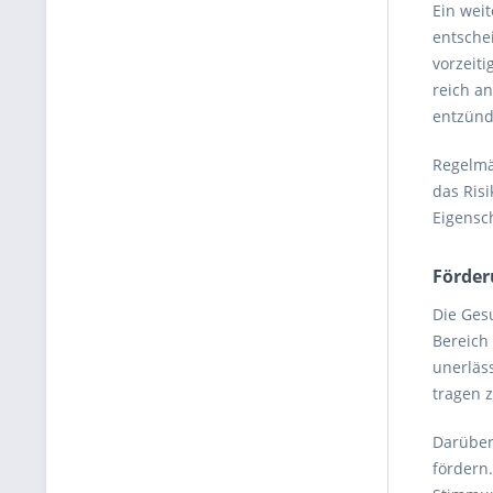
Ein weit
entschei
vorzeit
reich an
entzünd
Regelmä
das Ris
Eigensch
Förder
Die Ges
Bereich 
unerläs
tragen 
Darüber
fördern