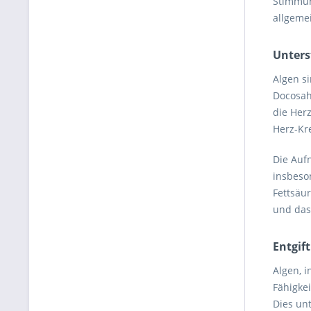
Stimmun
allgeme
Unters
Algen s
Docosah
die Her
Herz-Kr
Die Auf
insbeso
Fettsäur
und das
Entgif
Algen, i
Fähigke
Dies un