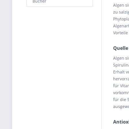
Bücher
Algen s
zu salz
Phytopl
Algenart
Vorteil
Quelle
Algen s
Spirulin
Erhalt 
hervorr
für Vita
vorkomm
für die 
ausgewo
Antiox