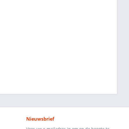
Nieuwsbrief
Voer uw e-mailadres in om op de hoogte te