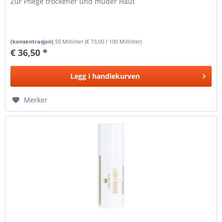
Zur Pflege trockener und müder Haut
(konsentrasjon)
50 Milliliter
(
€ 73,00
/ 100 Milliliter)
€ 36,50 *
Legg i
handlekurven
Merker