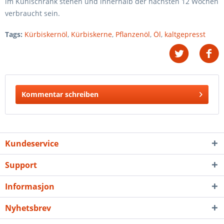
im Kühlschrank stehen und innerhalb der nächsten 12 Wochen
verbraucht sein.
Tags:
Kürbiskernöl
,
Kürbiskerne
,
Pflanzenöl
,
Öl
,
kaltgepresst
Kommentar schreiben
Kundeservice
Support
Informasjon
Nyhetsbrev