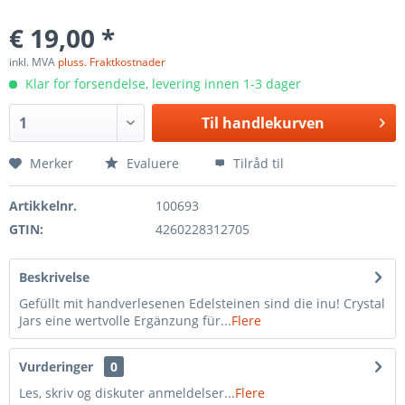
€ 19,00 *
inkl. MVA
pluss. Fraktkostnader
Klar for forsendelse, levering innen 1-3 dager
Til
handlekurven
Merker
Evaluere
Tilråd til
Artikkelnr.
100693
GTIN:
4260228312705
Beskrivelse
Gefüllt mit handverlesenen Edelsteinen sind die inu! Crystal
Jars eine wertvolle Ergänzung für...
Flere
Vurderinger
0
Les, skriv og diskuter anmeldelser...
Flere