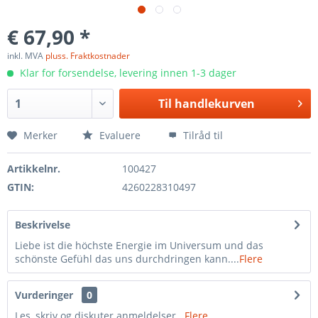
€ 67,90 *
inkl. MVA
pluss. Fraktkostnader
Klar for forsendelse, levering innen 1-3 dager
Til
handlekurven
Merker
Evaluere
Tilråd til
Artikkelnr.
100427
GTIN:
4260228310497
Beskrivelse
Liebe ist die höchste Energie im Universum und das
schönste Gefühl das uns durchdringen kann....
Flere
Vurderinger
0
Les, skriv og diskuter anmeldelser...
Flere