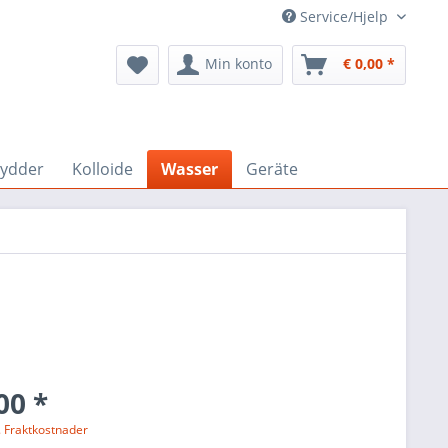
Service/Hjelp
Min konto
€ 0,00 *
rydder
Kolloide
Wasser
Geräte
00 *
. Fraktkostnader