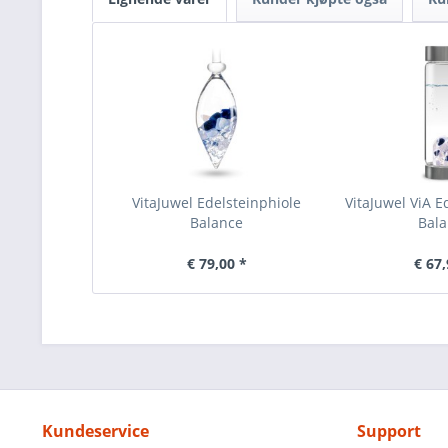
VitaJuwel Edelsteinphiole
VitaJuwel ViA E
Balance
Bal
€ 79,00 *
€ 67,
Kundeservice
Support