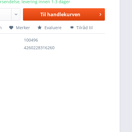
orsendelse, levering innen 1-3 dager
Til
handlekurven
n
Merker
Evaluere
Tilråd til
100496
4260228316260