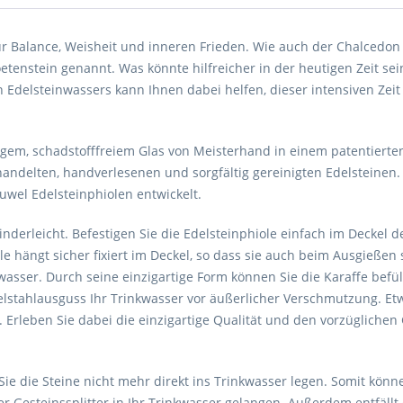
 für Balance, Weisheit und inneren Frieden. Wie auch der Chalcedo
enstein genannt. Was könnte hilfreicher in der heutigen Zeit sein
 Edelsteinwassers kann Ihnen dabei helfen, dieser intensiven Zeit
gem, schadstofffreiem Glas von Meisterhand in einem patentierten
handelten, handverlesenen und sorgfältig gereinigten Edelsteinen.
uwel Edelsteinphiolen entwickelt.
inderleicht. Befestigen Sie die Edelsteinphiole einfach im Deckel 
iole hängt sicher fixiert im Deckel, so dass sie auch beim Ausgieße
kwasser. Durch seine einzigartige Form können Sie die Karaffe bef
tahlausguss Ihr Trinkwasser vor äußerlicher Verschmutzung. Etw
 Erleben Sie dabei die einzigartige Qualität und den vorzügliche
ie die Steine nicht mehr direkt ins Trinkwasser legen. Somit können
esteinssplitter in Ihr Trinkwasser gelangen. Außerdem entfällt 