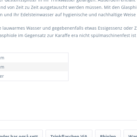
 und von Zeit zu Zeit ausgetauscht werden müssen. Mit den Glasphi
en und Ihr Edelsteinwasser auf hygienische und nachhaltige Weise 
tte lauwarmes Wasser und gegebenenfalls etwas Essigessenz oder 
Glasphiole im Gegensatz zur Karaffe era nicht spülmaschinenfest 
mm
mm
ter
nder har også sett
Trinkflaschen ViA
Phiolen
Was