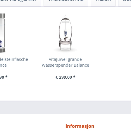
delsteinflasche
VitaJuwel grande
ance
Wasserspender Balance
90 *
€ 299,00 *
Informasjon