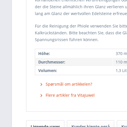
der die Steine allmählich ihren Glanz verlieren
lang am Glanz der wertvollen Edelsteine erfreu
Für die Reinigung der Phiole verwenden Sie bi
Kalkrückständen. Bitte beachten Sie, dass die 
Spannungsrissen führen können.
Höhe:
370 
Durchmesser:
110 
Volumen:
1,3 Li
Spørsmål om artikkelen?
Flere artikler fra VitaJuwel
Lignende varer
Kunder kjøpte også
Ku