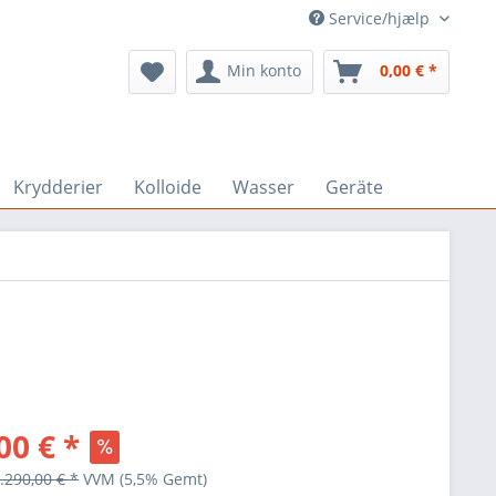
Service/hjælp
Min konto
0,00 € *
Krydderier
Kolloide
Wasser
Geräte
00 € *
.290,00 € *
VVM
(5,5% Gemt)