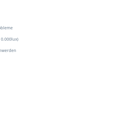
obleme
10.000lux)
chwerden