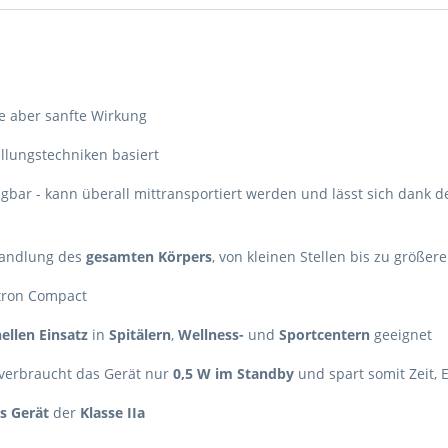
ke aber sanfte Wirkung
ellungstechniken basiert
bar - kann überall mittransportiert werden und lässt sich dank 
handlung des
gesamten Körpers
, von kleinen Stellen bis zu größer
tron Compact
ellen Einsatz
in
Spitälern
,
Wellness-
und
Sportcentern
geeignet
 verbraucht das Gerät nur
0,5 W im Standby
und spart somit Zeit, 
s Gerät
der
Klasse IIa