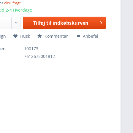
oms
eksl. fragt
tid 2-4 Hverdage
Tilføj til
indkøbskurven
ign
Husk
Kommentar
Anbefal
er:
100173
7612675001812