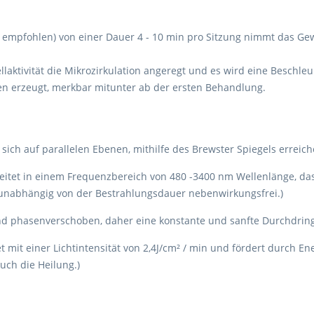
ch empfohlen) von einer Dauer 4 - 10 min pro Sitzung nimmt das Ge
llaktivität die Mikrozirkulation angeregt und es wird eine Beschl
n erzeugt, merkbar mitunter ab der ersten Behandlung.
sich auf parallelen Ebenen, mithilfe des Brewster Spiegels erreich
beitet in einem Frequenzbereich von 480 -3400 nm Wellenlänge, das 
er unabhängig von der Bestrahlungsdauer nebenwirkungsfrei.)
ind phasenverschoben, daher eine konstante und sanfte Durchdrin
t mit einer Lichtintensität von 2,4J/cm² / min und fördert durch 
auch die Heilung.)