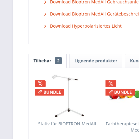
Download Bioptron MedAll Gebrauchsanle
Download Bioptron MedAll Gerätebeschre
Download Hyperpolarisiertes Licht
Tilbehør
2
Lignende produkter
Kun
BUNDLE
BUNDLE
Stativ für BIOPTRON MedAll
Farbtherapiese
Med