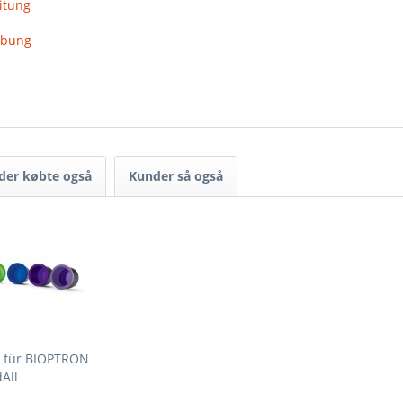
itung
ibung
der købte også
Kunder så også
t für BIOPTRON
All