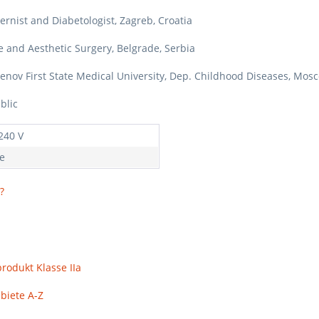
ternist and Diabetologist, Zagreb, Croatia
ve and Aesthetic Surgery, Belgrade, Serbia
chenov First State Medical University, Dep. Childhood Diseases, Mos
blic
240 V
re
?
odukt Klasse IIa
iete A-Z