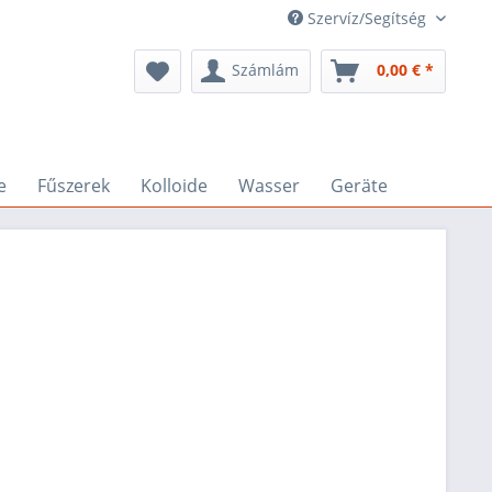
Szervíz/Segítség
Számlám
0,00 € *
e
Fűszerek
Kolloide
Wasser
Geräte