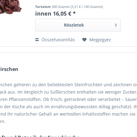
Tartalom
500 Gramm
(
3,21 €
/ 100 Gramm)
innen 16,05 € *
Részletek
Összehasonlítás
Megjegyez
irschen
rschen gehören zu den beliebtesten Steinfrüchten und zeichnen sic
ck aus. Im Vergleich zu Süßkirschen enthalten sie weniger Zucker
en Pflanzenstoffen. Ob frisch, getrocknet oder verarbeitet – Saue
n der Küche als auch im ernährungsbewussten Alltag geschätzt. Ihr
d ihr natürlicher Gehalt an wertvollen Inhaltsstoffen machen sie 
en.