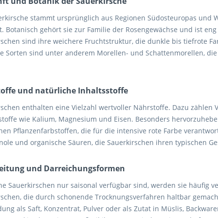
ft und Botanik der Sauerkirsche
erkirsche stammt ursprünglich aus Regionen Südosteuropas und W
rt. Botanisch gehört sie zur Familie der Rosengewächse und ist eng
schen sind ihre weichere Fruchtstruktur, die dunkle bis tiefrote F
e Sorten sind unter anderem Morellen- und Schattenmorellen, die 
offe und natürliche Inhaltsstoffe
schen enthalten eine Vielzahl wertvoller Nährstoffe. Dazu zählen 
stoffe wie Kalium, Magnesium und Eisen. Besonders hervorzuheben
hen Pflanzenfarbstoffen, die für die intensive rote Farbe verantwort
nole und organische Säuren, die Sauerkirschen ihren typischen G
eitung und Darreichungsformen
he Sauerkirschen nur saisonal verfügbar sind, werden sie häufig v
rschen, die durch schonende Trocknungsverfahren haltbar gemach
ung als Saft, Konzentrat, Pulver oder als Zutat in Müslis, Backwa