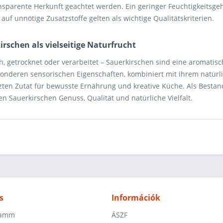
nsparente Herkunft geachtet werden. Ein geringer Feuchtigkeitsgeh
 auf unnötige Zusatzstoffe gelten als wichtige Qualitätskriterien.
irschen als vielseitige Naturfrucht
h, getrocknet oder verarbeitet – Sauerkirschen sind eine aromatisch
sonderen sensorischen Eigenschaften, kombiniert mit ihrem natürli
zten Zutat für bewusste Ernährung und kreative Küche. Als Besta
n Sauerkirschen Genuss, Qualität und natürliche Vielfalt.
s
Információk
ramm
ÁSZF