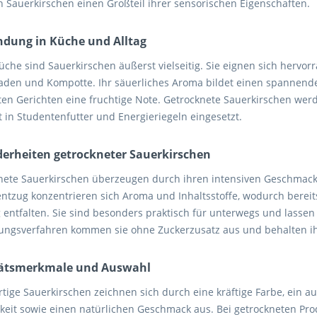
n Sauerkirschen einen Großteil ihrer sensorischen Eigenschaften.
dung in Küche und Alltag
üche sind Sauerkirschen äußerst vielseitig. Sie eignen sich hervor
den und Kompotte. Ihr säuerliches Aroma bildet einen spannende
ten Gerichten eine fruchtige Note. Getrocknete Sauerkirschen wer
t in Studentenfutter und Energieriegeln eingesetzt.
erheiten getrockneter Sauerkirschen
nete Sauerkirschen überzeugen durch ihren intensiven Geschmack 
ntzug konzentrieren sich Aroma und Inhaltsstoffe, wodurch bereit
 entfalten. Sie sind besonders praktisch für unterwegs und lassen
lungsverfahren kommen sie ohne Zuckerzusatz aus und behalten ih
tätsmerkmale und Auswahl
tige Sauerkirschen zeichnen sich durch eine kräftige Farbe, ein 
gkeit sowie einen natürlichen Geschmack aus. Bei getrockneten Pro