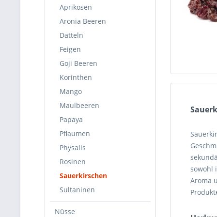
Aprikosen
Aronia Beeren
Datteln
Feigen
Goji Beeren
Korinthen
Mango
Maulbeeren
Sauerk
Papaya
Pflaumen
Sauerki
Geschma
Physalis
sekundär
Rosinen
sowohl i
Sauerkirschen
Aroma un
Sultaninen
Produkt
Nüsse