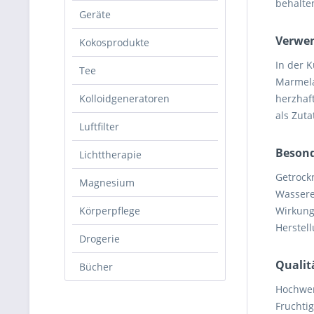
behalte
Geräte
Verwen
Kokosprodukte
In der K
Tee
Marmela
Kolloidgeneratoren
herzhaf
als Zuta
Luftfilter
Besond
Lichttherapie
Getrock
Magnesium
Wassere
Körperpflege
Wirkung
Herstel
Drogerie
Quali
Bücher
Hochwer
Fruchti