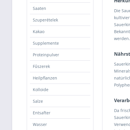
Herkun
Saaten
Die Sau
kultivie
Szuperételek
Sauerkir
Kakao
Bekannt
werden.
Supplemente
Nährst
Proteinpulver
Sauerkir
Fűszerek
Mineral
Heilpflanzen
natürlic
Polyphe
Kolloide
Verarb
Salze
Da frisc
Entsafter
Sauerki
Wasser
Verwend