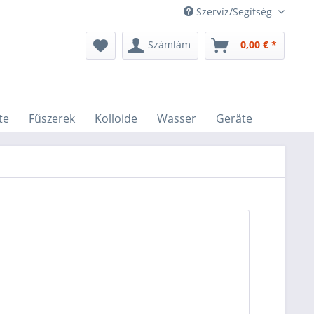
Szervíz/Segítség
Számlám
0,00 € *
te
Fűszerek
Kolloide
Wasser
Geräte