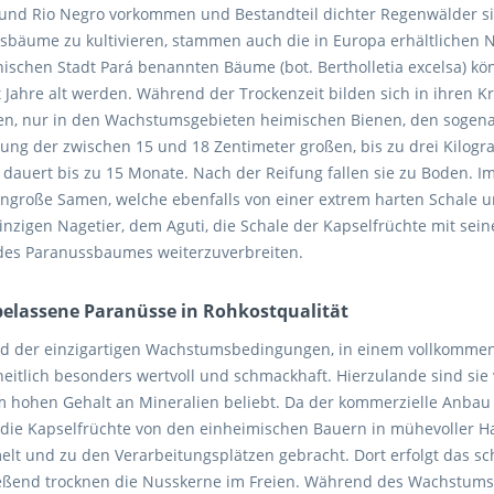
und Rio Negro vorkommen und Bestandteil dichter Regenwälder sin
sbäume zu kultivieren, stammen auch die in Europa erhältlichen
anischen Stadt Pará benannten Bäume (bot. Bertholletia excelsa) 
 Jahre alt werden. Während der Trockenzeit bilden sich in ihren 
len, nur in den Wachstumsgebieten heimischen Bienen, den sogen
lung der zwischen 15 und 18 Zentimeter großen, bis zu drei Kilo
 dauert bis zu 15 Monate. Nach der Reifung fallen sie zu Boden. I
ngroße Samen, welche ebenfalls von einer extrem harten Schale um
inzigen Nagetier, dem Aguti, die Schale der Kapselfrüchte mit sei
es Paranussbaumes weiterzuverbreiten.
elassene Paranüsse in Rohkostqualität
d der einzigartigen Wachstumsbedingungen, in einem vollkommen
eitlich besonders wertvoll und schmackhaft. Hierzulande sind sie 
 hohen Gehalt an Mineralien beliebt. Da der kommerzielle Anbau i
die Kapselfrüchte von den einheimischen Bauern in mühevoller 
lt und zu den Verarbeitungsplätzen gebracht. Dort erfolgt das s
eßend trocknen die Nusskerne im Freien. Während des Wachstum