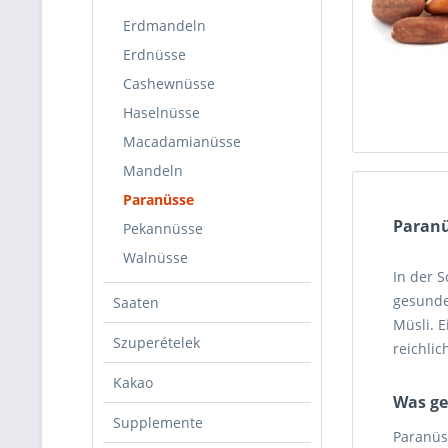
Erdmandeln
Erdnüsse
Cashewnüsse
Haselnüsse
Macadamianüsse
Mandeln
Paranüsse
Paran
Pekannüsse
Walnüsse
In der 
gesunde
Saaten
Müsli. E
Szuperételek
reichlic
Kakao
Was ge
Supplemente
Paranüs