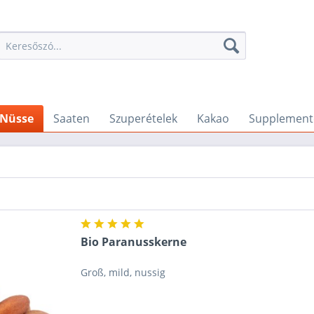
Nüsse
Saaten
Szuperételek
Kakao
Supplement
Bio Paranusskerne
Groß, mild, nussig