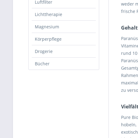
Luftfilter
weder m
frische 
Lichttherapie
Magnesium
Gehalt
Paranüs
Körperpflege
Vitamin
Drogerie
rund 10
Paranüss
Bücher
Gesamtg
Rahmen 
maximal
zu verso
Vielfä
Pure Bi
hobeln,
exotisc