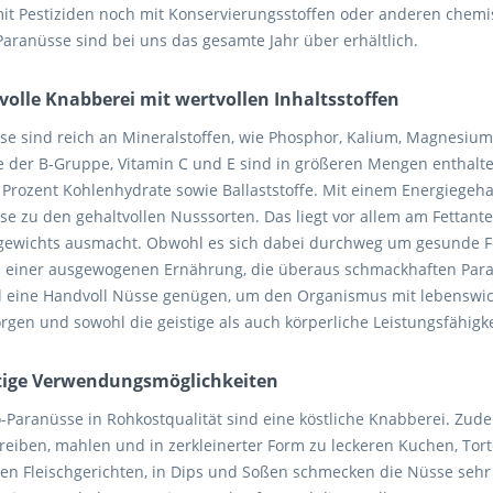
it Pestiziden noch mit Konservierungsstoffen oder anderen chemis
Paranüsse sind bei uns das gesamte Jahr über erhältlich.
volle Knabberei mit wertvollen Inhaltsstoffen
se sind reich an Mineralstoffen, wie Phosphor, Kalium, Magnesium,
e der B-Gruppe, Vitamin C und E sind in größeren Mengen enthalt
 Prozent Kohlenhydrate sowie Ballaststoffe. Mit einem Energiegeha
e zu den gehaltvollen Nusssorten. Das liegt vor allem am Fettantei
ewichts ausmacht. Obwohl es sich dabei durchweg um gesunde Fet
einer ausgewogenen Ernährung, die überaus schmackhaften Paran
 eine Handvoll Nüsse genügen, um den Organismus mit lebenswich
rgen und sowohl die geistige als auch körperliche Leistungsfähigke
ltige Verwendungsmöglichkeiten
o-Paranüsse in Rohkostqualität sind eine köstliche Knabberei. Zud
 reiben, mahlen und in zerkleinerter Form zu leckeren Kuchen, Tor
hen Fleischgerichten, in Dips und Soßen schmecken die Nüsse sehr 