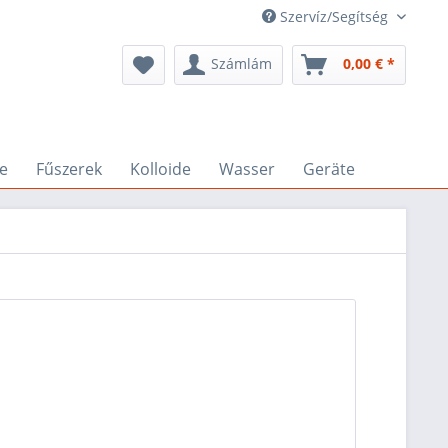
Szervíz/Segítség
Számlám
0,00 € *
e
Fűszerek
Kolloide
Wasser
Geräte