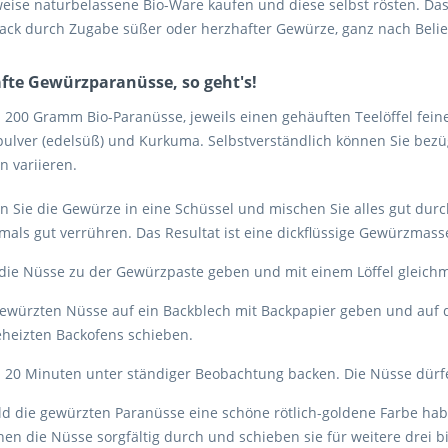
weise naturbelassene Bio-Ware kaufen und diese selbst rösten. Das
ck durch Zugabe süßer oder herzhafter Gewürze, ganz nach Beliebe
fte Gewürzparanüsse, so geht's!
: 200 Gramm Bio-Paranüsse, jeweils einen gehäuften Teelöffel fein
pulver (edelsüß) und Kurkuma. Selbstverständlich können Sie be
n variieren.
n Sie die Gewürze in eine Schüssel und mischen Sie alles gut dur
als gut verrühren. Das Resultat ist eine dickflüssige Gewürzmass
die Nüsse zu der Gewürzpaste geben und mit einem Löffel gleichmä
ewürzten Nüsse auf ein Backblech mit Backpapier geben und auf di
eheizten Backofens schieben.
 20 Minuten unter ständiger Beobachtung backen. Die Nüsse dürf
ld die gewürzten Paranüsse eine schöne rötlich-goldene Farbe ha
en die Nüsse sorgfältig durch und schieben sie für weitere drei b