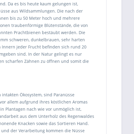
d. Da es bis heute kaum gelungen ist,
 Nüsse aus Wildsammlungen. Die nach der
können bis zu 50 Meter hoch und mehrere
Kronen traubenförmige Blütenstände, die von
annten Prachtbienen bestäubt werden. Die
gramm schweren, dunkelbrauen, sehr harten
m Innern jeder Frucht befinden sich rund 20
geben sind. In der Natur gelingt es nur
nen scharfen Zähnen zu öffnen und somit die
 intakten Ökosystem, sind Paranüsse
vor allem aufgrund ihres köstlichen Aromas
n Plantagen nach wie vor unmöglich ist,
Handarbeit aus dem Unterholz des Regenwaldes
chonende Knacken sowie das Sortieren Hand.
s und der Verarbeitung kommen die Nüsse