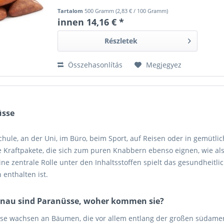
Tartalom
500 Gramm
(
2,83 €
/ 100 Gramm)
innen 14,16 € *
Részletek
Összehasonlítás
Megjegyez
üsse
Schule, an der Uni, im Büro, beim Sport, auf Reisen oder in gemütl
 Kraftpakete, die sich zum puren Knabbern ebenso eignen, wie als 
ine zentrale Rolle unter den Inhaltsstoffen spielt das gesundheitl
h enthalten ist.
nau sind Paranüsse, woher kommen sie?
se wachsen an Bäumen, die vor allem entlang der großen südamer