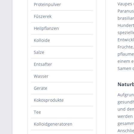
Vaupes 
Proteinpulver
Paranus
Fűszerek
brasili
Hundert
Heilpflanzen
speziel
Entwick
Kolloide
Früchte,
Salze
pflaume
einem e
Entsafter
Samen d
Wasser
Naturb
Geräte
Aufgrun
Kokosprodukte
gesundh
und dem
Tee
werden 
gesamme
Kolloidgeneratoren
Anschli