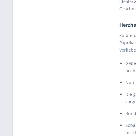
idealer
Geschma
Herzha
Zutaten
Paprika
Vorliebe
Gebe
nochm
Nun 
Die g
vorg
Rund
Soba
misch