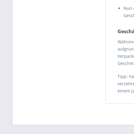
Nun 
Gesch
Geschä
Während
aufgrund
Verpack
Geschm
Tipp: F
verzehr
einem J