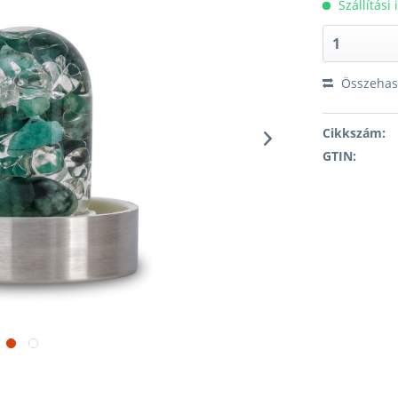
Szállítási
Összehaso
Cikkszám:
GTIN: