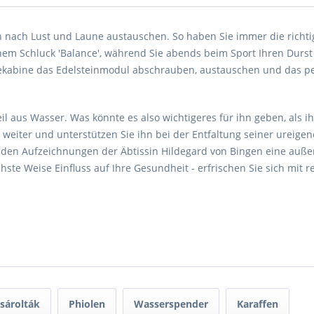
ch nach Lust und Laune austauschen. So haben Sie immer die richtig
m Schluck 'Balance', während Sie abends beim Sport Ihren Durst li
dekabine das Edelsteinmodul abschrauben, austauschen und das p
l aus Wasser. Was könnte es also wichtigeres für ihn geben, als i
weiter und unterstützen Sie ihn bei der Entfaltung seiner ureigen
n den Aufzeichnungen der Äbtissin Hildegard von Bingen eine auße
ste Weise Einfluss auf Ihre Gesundheit - erfrischen Sie sich mit
ásárolták
Phiolen
Wasserspender
Karaffen