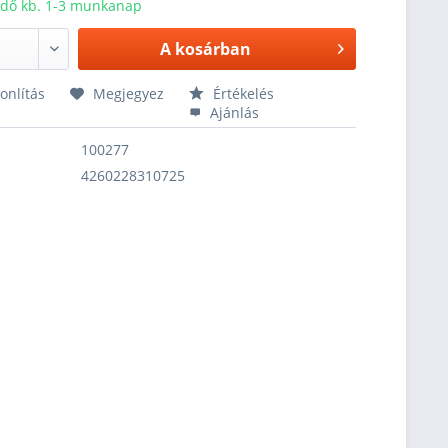
 idő kb. 1-3 munkanap
A
kosárban
nlítás
Megjegyez
Értékelés
Ajánlás
100277
4260228310725