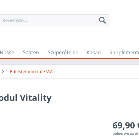
Nüsse
Saaten
Szuperételek
Kakao
Supplement
Edelsteinmodule ViA
dul Vitality
69,90 
beleértve az á