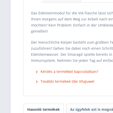
Das Edelsteinmodul für die ViA Flasche lässt si
Ihnen morgens auf dem Weg zur Arbeit nach eine
möchten? Kein Problem: Einfach in der Umklei
genießen!
Der menschliche Körper besteht zum größten Tei
zuzuführen? Gehen Sie dabei noch einen Schritt 
Edelsteinwasser. Der Smaragd spielte bereits i
Immunsystem. Nehmen Sie jeden Tag auf einfach
Kérdés a termékkel kapcsolatban?
További termékek tőle VitaJuwel
Hasonló termékek
Az ügyfelek ezt is megv