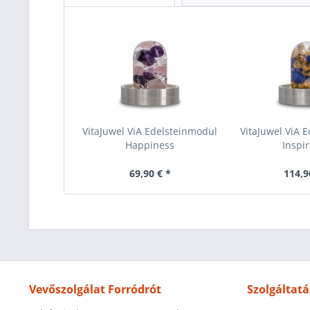
VitaJuwel ViA Edelsteinmodul
VitaJuwel ViA 
Happiness
Inspir
69,90 € *
114,9
Vevőszolgálat Forródrót
Szolgáltatá