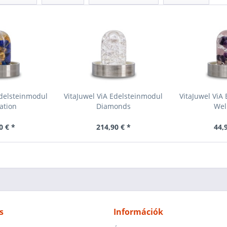
Edelsteinmodul
VitaJuwel ViA Edelsteinmodul
VitaJuwel ViA
ation
Diamonds
Wel
0 € *
214,90 € *
44,
s
Információk