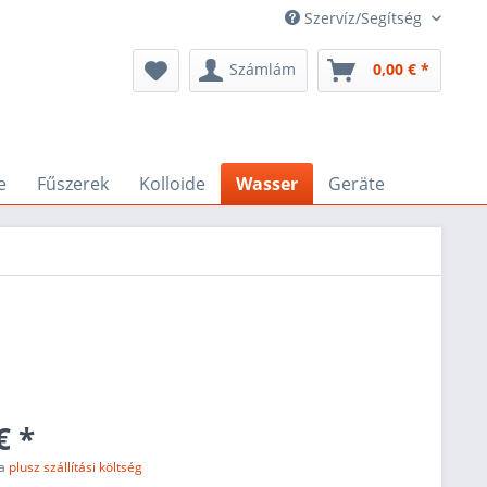
Szervíz/Segítség
Számlám
0,00 € *
e
Fűszerek
Kolloide
Wasser
Geräte
€ *
fa
plusz szállítási költség