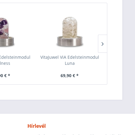
 Edelsteinmodul
VitaJuwel ViA Edelsteinmodul
VitaJuwel Vi
lness
Luna
F
90 € *
69,90 € *
57
Hírlevél