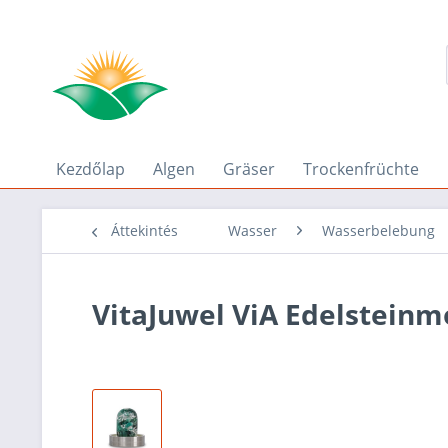
Kezdőlap
Algen
Gräser
Trockenfrüchte
Áttekintés
Wasser
Wasserbelebung
VitaJuwel ViA Edelsteinmo