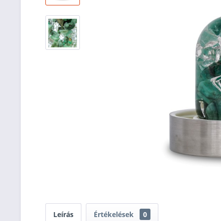
Leírás
Értékelések
0