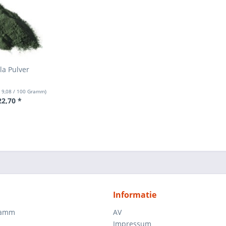
la Pulver
 9,08
/ 100 Gramm)
22,70 *
Informatie
ramm
AV
Impressum