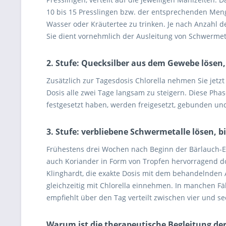
10 bis 15 Presslingen bzw. der entsprechenden Menge 
Wasser oder Kräutertee zu trinken. Je nach Anzahl 
Sie dient vornehmlich der Ausleitung von Schwermetal
2. Stufe: Quecksilber aus dem Gewebe lösen
Zusätzlich zur Tagesdosis Chlorella nehmen Sie jetzt
Dosis alle zwei Tage langsam zu steigern. Diese Pha
festgesetzt haben, werden freigesetzt, gebunden u
3. Stufe: verbliebene Schwermetalle lösen, 
Frühestens drei Wochen nach Beginn der Bärlauch-E
auch Koriander in Form von Tropfen hervorragend dosi
Klinghardt, die exakte Dosis mit dem behandelnden 
gleichzeitig mit Chlorella einnehmen. In manchen Fäl
empfiehlt über den Tag verteilt zwischen vier und se
Warum ist die therapeutische Begleitung der