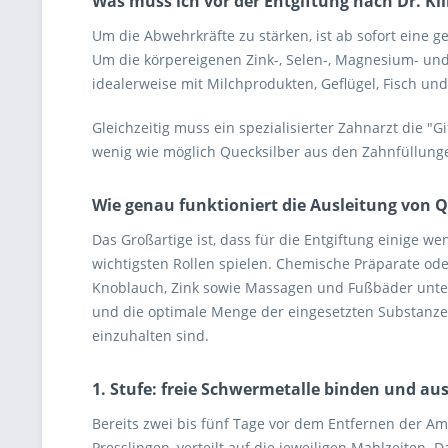
Was muss ich vor der Entgiftung nach Dr. Kl
Um die Abwehrkräfte zu stärken, ist ab sofort eine
Um die körpereigenen Zink-, Selen-, Magnesium- und
idealerweise mit Milchprodukten, Geflügel, Fisch un
Gleichzeitig muss ein spezialisierter Zahnarzt die 
wenig wie möglich Quecksilber aus den Zahnfüllunge
Wie genau funktioniert die Ausleitung von Q
Das Großartige ist, dass für die Entgiftung einige 
wichtigsten Rollen spielen. Chemische Präparate o
Knoblauch, Zink sowie Massagen und Fußbäder unters
und die optimale Menge der eingesetzten Substanzen
einzuhalten sind.
1. Stufe: freie Schwermetalle binden und au
Bereits zwei bis fünf Tage vor dem Entfernen der A
Presslingen, verteilt auf die jeweiligen Mahlzeiten. 