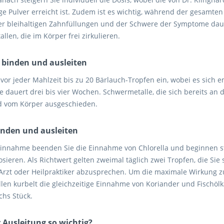
Pulver erreicht ist. Zudem ist es wichtig, während der gesamten A
der bleihaltigen Zahnfüllungen und der Schwere der Symptome daue
len, die im Körper frei zirkulieren.
, binden und ausleiten
 vor jeder Mahlzeit bis zu 20 Bärlauch-Tropfen ein, wobei es sich
se dauert drei bis vier Wochen. Schwermetalle, die sich bereits an
nd vom Körper ausgeschieden.
binden und ausleiten
innahme beenden Sie die Einnahme von Chlorella und beginnen sta
eren. Als Richtwert gelten zweimal täglich zwei Tropfen, die Sie s
Arzt oder Heilpraktiker abzusprechen. Um die maximale Wirkung zu
len kurbelt die gleichzeitige Einnahme von Koriander und Fischölka
chs Stück.
 Ausleitung so wichtig?