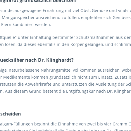
inghardt grundsätzlich beachten?
 gesunde, ausgewogene Ernährung mit viel Obst, Gemüse und vitals
 Manganspeicher ausreichend zu füllen, empfehlen sich Gemüsesort
d Eiern kombiniert werden.
"Giftquelle" unter Einhaltung bestimmter Schutzmaßnahmen aus dem
n lösen, da dieses ebenfalls in den Körper gelangen, und schlim
uecksilber nach Dr. Klinghardt?
wenige, naturbelassene Nahrungsmittel vollkommen ausreichen, wobe
der Medikamente kommen grundsätzlich nicht zum Einsatz. Zusätzl
tützen die Abwehrkräfte und unterstützen die Ausleitung der Schw
. Aus diesem Grund besteht die Entgiftungskur nach Dr. Klinghard
sscheiden
malgam-Füllungen beginnt die Einnahme von zwei bis vier Gramm Ch
Danach steigern Sie individuell die Dosis, wobei die von Dr. Klingh