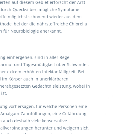
erten auf diesem Gebiet erforscht der Arzt
 durch Quecksilber, mögliche Symptome
Stoffe möglichst schonend wieder aus dem
ode, bei der die nährstoffreiche Chlorella
ten für Neurobiologie anerkannt.
ng einhergehen, sind in aller Regel
iebsarmut und Tagesmüdigkeit über Schwindel,
er extrem erhöhten Infektanfälligkeit. Bei
 im Körper auch in unerklärbaren
erabgesetzten Gedächtnisleistung, wobei in
ist.
tig vorhersagen, für welche Personen eine
h Amalgam-Zahnfüllungen, eine Gefährdung
n auch deshalb viele konservative
allverbindungen herunter und weigern sich,