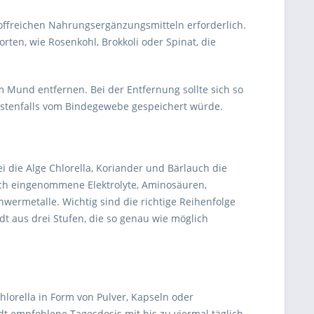
toffreichen Nahrungsergänzungsmitteln erforderlich.
en, wie Rosenkohl, Brokkoli oder Spinat, die
 Mund entfernen. Bei der Entfernung sollte sich so
mstenfalls vom Bindegewebe gespeichert würde.
i die Alge Chlorella, Koriander und Bärlauch die
ich eingenommene Elektrolyte, Aminosäuren,
ermetalle. Wichtig sind die richtige Reihenfolge
t aus drei Stufen, die so genau wie möglich
lorella in Form von Pulver, Kapseln oder
ardt empfohlene Tagesdosis mit bis zu viermal täglich