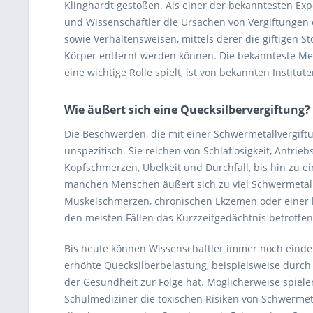
Klinghardt gestoßen. Als einer der bekanntesten Exp
und Wissenschaftler die Ursachen von Vergiftungen
sowie Verhaltensweisen, mittels derer die giftigen 
Körper entfernt werden können. Die bekannteste Meth
eine wichtige Rolle spielt, ist von bekannten Institu
Wie äußert sich eine Quecksilbervergiftung?
Die Beschwerden, die mit einer Schwermetallvergiftu
unspezifisch. Sie reichen von Schlaflosigkeit, Antr
Kopfschmerzen, Übelkeit und Durchfall, bis hin zu ein
manchen Menschen äußert sich zu viel Schwermetall
Muskelschmerzen, chronischen Ekzemen oder einer h
den meisten Fällen das Kurzzeitgedächtnis betroffen 
Bis heute können Wissenschaftler immer noch eindeu
erhöhte Quecksilberbelastung, beispielsweise durc
der Gesundheit zur Folge hat. Möglicherweise spiele
Schulmediziner die toxischen Risiken von Schwermet