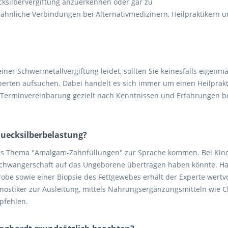
ksilbervergiftung anzuerkennen oder gar zu
hnliche Verbindungen bei Alternativmedizinern, Heilpraktikern 
einer Schwermetallvergiftung leidet, sollten Sie keinesfalls eigen
erten aufsuchen. Dabei handelt es sich immer um einen Heilprakt
der Terminvereinbarung gezielt nach Kenntnissen und Erfahrungen b
 Quecksilberbelastung?
as Thema "Amalgam-Zahnfüllungen" zur Sprache kommen. Bei Kind
chwangerschaft auf das Ungeborene übertragen haben könnte. Hat si
be sowie einer Biopsie des Fettgewebes erhält der Experte wertv
ostiker zur Ausleitung, mittels Nahrungsergänzungsmitteln wie Ch
mpfehlen.