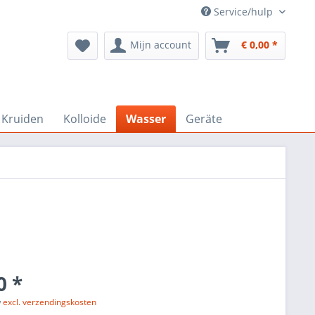
Service/hulp
Mijn account
€ 0,00 *
Kruiden
Kolloide
Wasser
Geräte
0 *
w
excl. verzendingskosten