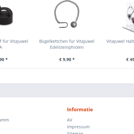
 für VitaJuwel
Bügelkettchen für VitaJuwel
VitaJuwel Halt
A
Edelsteinphiolen
90 *
€ 9,90 *
€ 4
Informatie
ramm
AV
Impressum
Sitemap