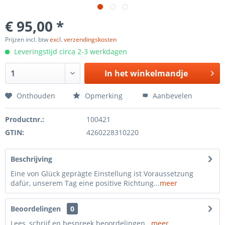
€ 95,00 *
Prijzen incl. btw
excl. verzendingskosten
Leveringstijd circa 2-3 werkdagen
In het
winkelmandje
Onthouden
Opmerking
Aanbevelen
Productnr.:
100421
GTIN:
4260228310220
Beschrijving
Eine von Glück geprägte Einstellung ist Voraussetzung
dafür, unserem Tag eine positive Richtung...
meer
Beoordelingen
0
Lees, schrijf en bespreek beoordelingen...
meer