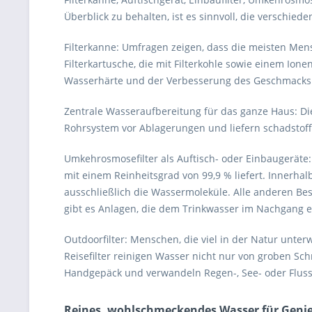
Überblick zu behalten, ist es sinnvoll, die verschie
Filterkanne: Umfragen zeigen, dass die meisten Me
Filterkartusche, die mit Filterkohle sowie einem Ion
Wasserhärte und der Verbesserung des Geschmacks
Zentrale Wasseraufbereitung für das ganze Haus: D
Rohrsystem vor Ablagerungen und liefern schadstofff
Umkehrosmosefilter als Auftisch- oder Einbaugerät
mit einem Reinheitsgrad von 99,9 % liefert. Innerh
ausschließlich die Wassermoleküle. Alle anderen Be
gibt es Anlagen, die dem Trinkwasser im Nachgang e
Outdoorfilter: Menschen, die viel in der Natur unte
Reisefilter reinigen Wasser nicht nur von groben S
Handgepäck und verwandeln Regen-, See- oder Flus
Reines, wohlschmeckendes Wasser für Geni