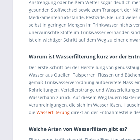
Anstrengung oder heißem Wetter sogar deutlich meh
gesunden Stoffwechsel sowie zum Transport der Nähr
Medikamentenrückstände, Pestizide, Blei und viele
selbst in geringen Mengen im Trinkwasser nichts verl
unerwünschte Stoffe im Trinkwasser vorhanden sind
ist ein wichtiger Schritt auf dem Weg zu einer einwa
Warum ist Wasserfilterung kurz vor der Ent
Der erste Schritt bei der Herstellung von genusstaug
Wasser aus Quellen, Talsperren, Flüssen und Bäche
gemäß Trinkwasserverordnung aufbereitete Nass ei
Rohrleitungen, Verteilerstränge und Wasserleitunge
Wasserhahn zurück. Auf diesem Weg lauern Bakterien,
Verunreinigungen, die sich im Wasser lösen. Hausein
die
Wasserfilterung
direkt an der Entnahmestelle de
Welche Arten von Wasserfiltern gibt es?
Filterkanne, Auftischgerät, Einbaufilter, Umkehrosm