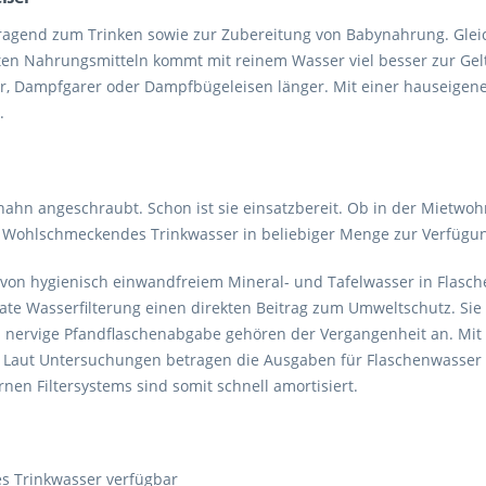
orragend zum Trinken sowie zur Zubereitung von Babynahrung. Glei
en Nahrungsmitteln kommt mit reinem Wasser viel besser zur Geltun
r, Dampfgarer oder Dampfbügeleisen länger. Mit einer hauseige
.
hahn angeschraubt. Schon ist sie einsatzbereit. Ob in der Mietwoh
des, Wohlschmeckendes Trinkwasser in beliebiger Menge zur Verfügu
von hygienisch einwandfreiem Mineral- und Tafelwasser in Flasc
ivate Wasserfilterung einen direkten Beitrag zum Umweltschutz. Si
d nervige Pfandflaschenabgabe gehören der Vergangenheit an. Mit
e. Laut Untersuchungen betragen die Ausgaben für Flaschenwasser
nen Filtersystems sind somit schnell amortisiert.
s Trinkwasser verfügbar