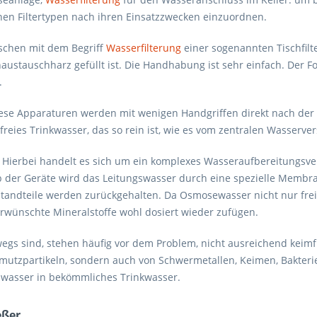
denen Filtertypen nach ihren Einsatzzwecken einzuordnen.
nschen mit dem Begriff
Wasserfilterung
einer sogenannten Tischfilt
enaustauschharz gefüllt ist. Die Handhabung ist sehr einfach. Der F
.
iese Apparaturen werden mit wenigen Handgriffen direkt nach der
reies Trinkwasser, das so rein ist, wie es vom zentralen Wasserve
e: Hierbei handelt es sich um ein komplexes Wasseraufbereitungs
alb der Geräte wird das Leitungswasser durch eine spezielle Mem
standteile werden zurückgehalten. Da Osmosewasser nicht nur frei 
rwünschte Mineralstoffe wohl dosiert wieder zufügen.
rwegs sind, stehen häufig vor dem Problem, nicht ausreichend keim
chmutzpartikeln, sondern auch von Schwermetallen, Keimen, Bakteri
swasser in bekömmliches Trinkwasser.
eßer