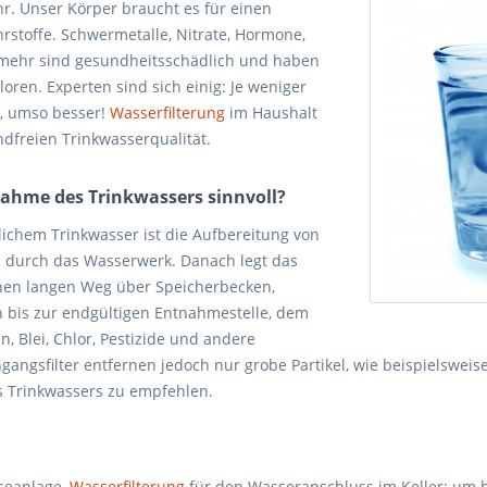
r. Unser Körper braucht es für einen
stoffe. Schwermetalle, Nitrate, Hormone,
s mehr sind gesundheitsschädlich und haben
oren. Experten sind sich einig: Je weniger
, umso besser!
Wasserfilterung
im Haushalt
ndfreien Trinkwasserqualität.
nahme des Trinkwassers sinnvoll?
lichem Trinkwasser ist die Aufbereitung von
n durch das Wasserwerk. Danach legt das
nen langen Weg über Speicherbecken,
n bis zur endgültigen Entnahmestelle, dem
 Blei, Chlor, Pestizide und andere
gangsfilter entfernen jedoch nur grobe Partikel, wie beispielswei
s Trinkwassers zu empfehlen.
oseanlage,
Wasserfilterung
für den Wasseranschluss im Keller: um