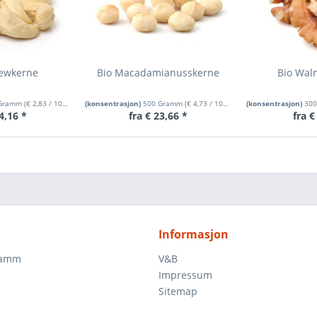
hewkerne
Bio Macadamianusskerne
Bio Wal
 Gramm
(
€ 2,83
/ 100 Gramm)
(konsentrasjon)
500 Gramm
(
€ 4,73
/ 100 Gramm)
(konsentrasjon)
30
4,16 *
fra € 23,66 *
fra €
Informasjon
ramm
V&B
Impressum
Sitemap