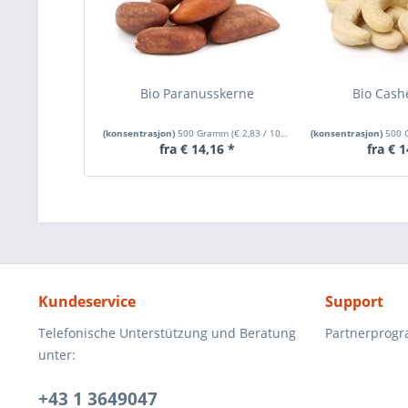
Bio Paranusskerne
Bio Cas
(konsentrasjon)
500 Gramm
(
€ 2,83
/ 100 Gramm)
(konsentrasjon)
500
fra € 14,16 *
fra € 1
Kundeservice
Support
Telefonische Unterstützung und Beratung
Partnerprog
unter:
+43 1 3649047