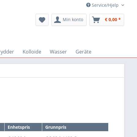
Service/Hjelp
Min konto
€ 0,00 *
rydder
Kolloide
Wasser
Geräte
Enhetspris
Grunnpris