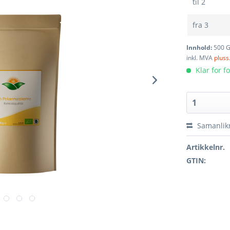
til
2
fra
3
Innhold:
500 
inkl. MVA
pluss
Klar for f
Samanlik
Artikkelnr.
GTIN: