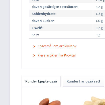
davon gesättigte Fettsäuren:
6,2 g
Kohlenhydrate:
4,3 g
davon Zucker:
4,0 g
Eiweiß:
9,2 g
Salz:
0 g
Spørsmål om artikkelen?
Flere artikler fra Provital
Kunder kjøpte også
Kunder har også sett