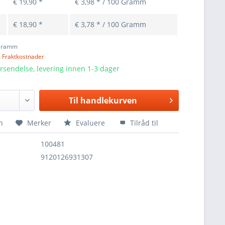
€ 19,90 *
€ 3,98 * / 100 Gramm
€ 18,90 *
€ 3,78 * / 100 Gramm
Gramm
. Fraktkostnader
orsendelse, levering innen 1-3 dager
Til
handlekurven
n
Merker
Evaluere
Tilråd til
100481
9120126931307