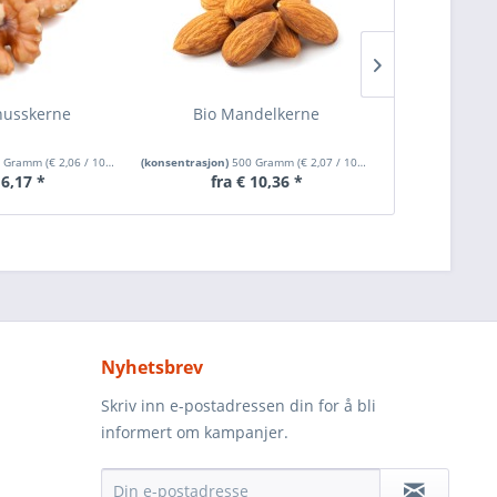
nusskerne
Bio Mandelkerne
Bio Has
0 Gramm
(
€ 2,06
/ 100 Gramm)
(konsentrasjon)
500 Gramm
(
€ 2,07
/ 100 Gramm)
(konsentrasjon)
5
 6,17 *
fra € 10,36 *
fra 
Nyhetsbrev
Skriv inn e-postadressen din for å bli
informert om kampanjer.