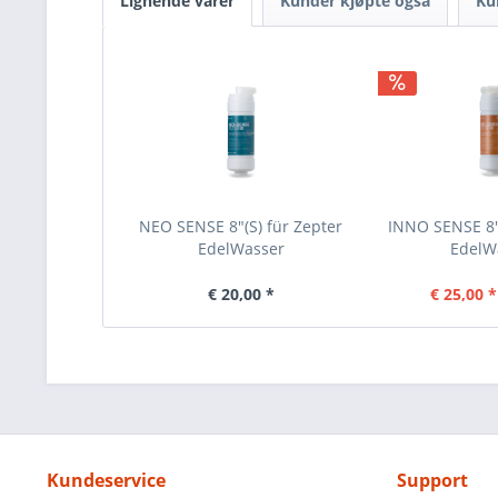
Lignende varer
Kunder kjøpte også
Ku
NEO SENSE 8"(S) für Zepter
INNO SENSE 8"(
EdelWasser
EdelW
€ 20,00 *
€ 25,00 *
Kundeservice
Support