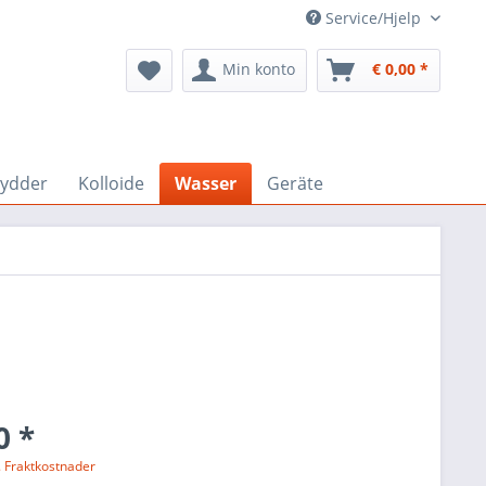
Service/Hjelp
Min konto
€ 0,00 *
rydder
Kolloide
Wasser
Geräte
0 *
. Fraktkostnader