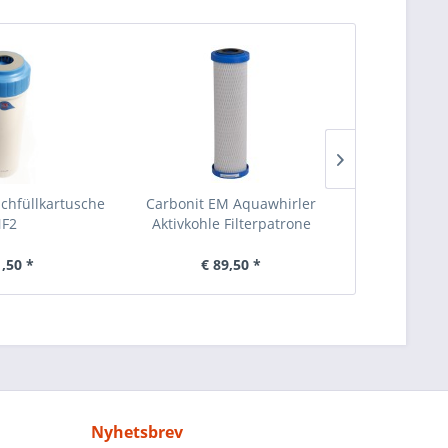
achfüllkartusche
Carbonit EM Aquawhirler
Nachfilter f
F2
Aktivkohle Filterpatrone
Umkehro
1,50 *
€ 89,50 *
€ 
Nyhetsbrev