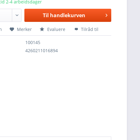
id 2-4 arbeidsdager
Til
handlekurven
n
Merker
Evaluere
Tilråd til
100145
4260211016894