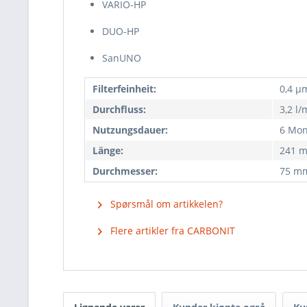
VARIO-HP
DUO-HP
SanUNO
Filterfeinheit:
0,4 µ
Durchfluss:
3,2 l/
Nutzungsdauer:
6 Mon
Länge:
241 
Durchmesser:
75 m
Spørsmål om artikkelen?
Flere artikler fra CARBONIT