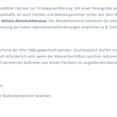
lockfilter Patrone zur Trinkwasserfilterung. Mit einer Porengröße
hadstoffe, als auch Partikel und Mikroorganismen sicher aus de
 höhere Aktivkohlemasse
. Die Aktivkohlemasse bestimmt die ads
wendung bei hohen Adsorptionsanforderungen empfohlen (z.B. Ent
echend der DIN 1988) gewechselt werden. Grundsätzlich dürfen in
ch erforderlich sein, wenn der Wasserdurchfluss spürbar reduziert 
f vermehrtes Auftreten von feinen Partikeln im ungefilterten Wass
en
r Bodendeckelseite beachten