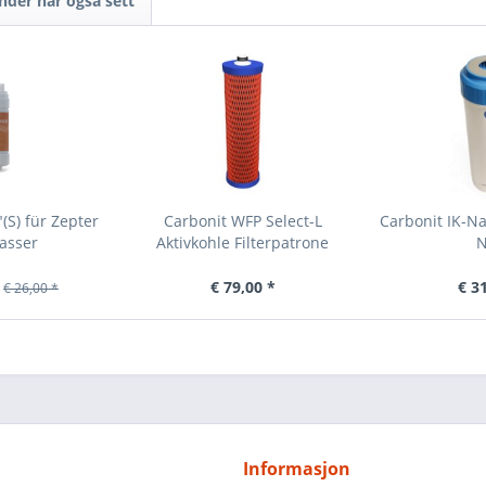
nder har også sett
S) für Zepter
Carbonit WFP Select-L
Carbonit IK-N
asser
Aktivkohle Filterpatrone
N
€ 79,00 *
€ 3
€ 26,00 *
Informasjon