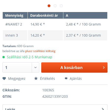
Mennyiség
Darabonkénti ár
A
#NAME?
2
14,90 € *
2,48 € * / 100 Gramm
innen
3
14,20 € *
2,37 € * / 100 Gramm
Tartalom:
600 Gramm
beleértve az áfa
plusz szállítási költség
Szállítási idő 2-5 Munkanap
A
kosárban
Megjegyez
Értékelés
Ajánlás
Cikkszám:
100365
GTIN:
4260213391203
Leírás