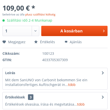
109,00 € *
beleértve az áfa
plusz szállítási költség
Szállítási idő 2-4 Munkanap
A
kosárban
Megjegyez
Értékelés
Ajánlás
Cikkszám:
100123
GTIN:
4033705307309
Leírás
Mit dem SanUNO von Carbonit bekommen Sie ein
installationsfertiges Auftischgerät in...
több
Értékelések
3
Értékelések olvasása, írása és megvitatása...
több