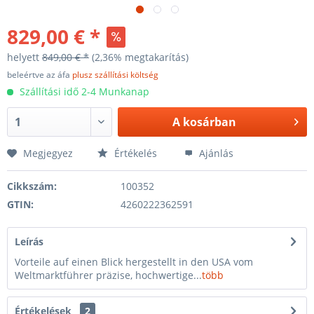
829,00 € *
helyett
849,00 € *
(2,36% megtakarítás)
beleértve az áfa
plusz szállítási költség
Szállítási idő 2-4 Munkanap
A
kosárban
Megjegyez
Értékelés
Ajánlás
Cikkszám:
100352
GTIN:
4260222362591
Leírás
Vorteile auf einen Blick hergestellt in den USA vom
Weltmarktführer präzise, hochwertige...
több
Értékelések
2