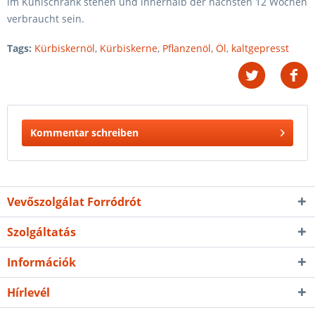
im Kühlschrank stehen und innerhalb der nächsten 12 Wochen
verbraucht sein.
Tags:
Kürbiskernöl
,
Kürbiskerne
,
Pflanzenöl
,
Öl
,
kaltgepresst
Kommentar schreiben
Vevőszolgálat Forródrót
Szolgáltatás
Információk
Hírlevél