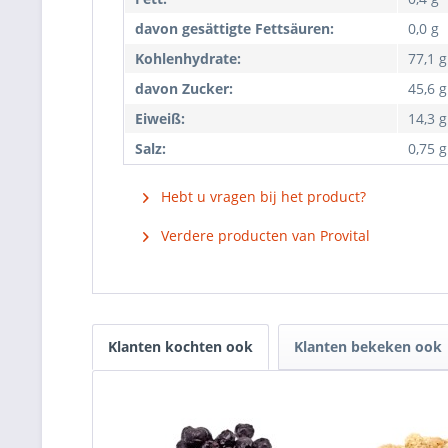
davon gesättigte Fettsäuren:
0,0 g
Kohlenhydrate:
77,1 g
davon Zucker:
45,6 g
Eiweiß:
14,3 g
Salz:
0,75 g
Hebt u vragen bij het product?
Verdere producten van Provital
Klanten kochten ook
Klanten bekeken ook