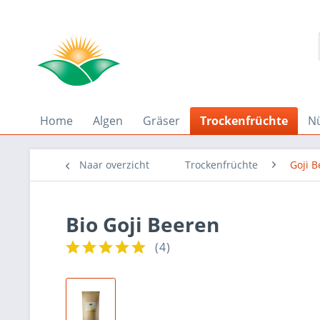
Home
Algen
Gräser
Trockenfrüchte
N
Naar overzicht
Trockenfrüchte
Goji 
Bio Goji Beeren
(
4
)