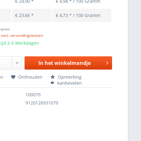
€ 24,90 *
€ 4,98 * / 100 Gramm
€ 23,66 *
€ 4,73 * / 100 Gramm
Gramm
w
excl. verzendingskosten
tijd 2-4 Werkdagen
In het
winkelmandje
en
Onthouden
Opmerking
Aanbevelen
100079
9120126931079