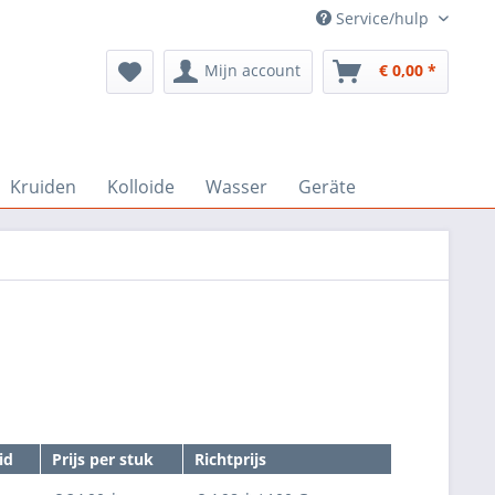
Service/hulp
Mijn account
€ 0,00 *
Kruiden
Kolloide
Wasser
Geräte
id
Prijs per stuk
Richtprijs