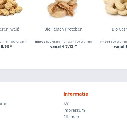
eren, weiß
Bio Feigen Protoben
Bio Cas
€ 1,79
/ 100 Gramm)
Inhoud
500 Gramm
(
€ 1,43
/ 100 Gramm)
Inhoud
500 Gram
 8,93 *
vanaf € 7,13 *
vanaf 
Informatie
ramm
AV
Impressum
Sitemap