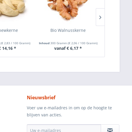
hewkerne
Bio Walnusskerne
Bio Par
m
(
€ 2,83
/ 100 Gramm)
Inhoud
300 Gramm
(
€ 2,06
/ 100 Gramm)
Inhoud
500 Gra
€ 14,16 *
vanaf € 6,17 *
vanaf
Nieuwsbrief
Voer uw e-mailadres in om op de hoogte te
blijven van acties.