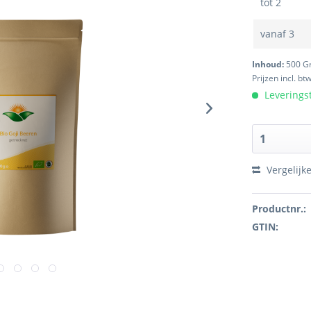
tot
2
vanaf
3
Inhoud:
500 
Prijzen incl. bt
Leverings
Vergelijk
Productnr.:
GTIN: