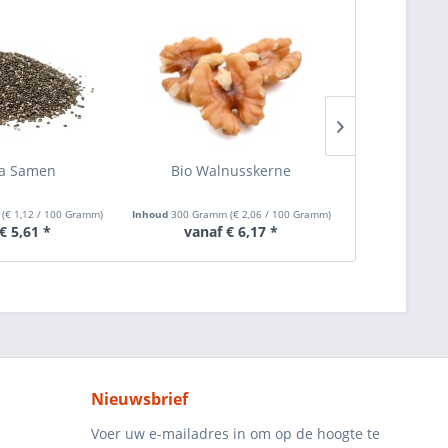
ia Samen
Bio Walnusskerne
Bio Ca
m
(
€ 1,12
/ 100 Gramm)
Inhoud
300 Gramm
(
€ 2,06
/ 100 Gramm)
Inhoud
500 Gra
€ 5,61 *
vanaf € 6,17 *
vanaf
Nieuwsbrief
Voer uw e-mailadres in om op de hoogte te