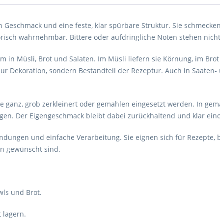
eschmack und eine feste, klar spürbare Struktur. Sie schmecken
risch wahrnehmbar. Bittere oder aufdringliche Noten stehen nich
 Müsli, Brot und Salaten. Im Müsli liefern sie Körnung, im Brot s
zur Dekoration, sondern Bestandteil der Rezeptur. Auch in Saaten
nz, grob zerkleinert oder gemahlen eingesetzt werden. In gemah
ngen. Der Eigengeschmack bleibt dabei zurückhaltend und klar ein
ungen und einfache Verarbeitung. Sie eignen sich für Rezepte, 
en gewünscht sind.
owls und Brot.
t lagern.