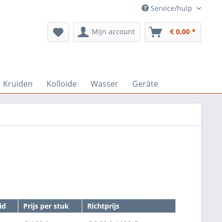
Service/hulp
Mijn account
€ 0,00 *
Kruiden
Kolloide
Wasser
Geräte
id
Prijs per stuk
Richtprijs