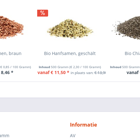
men, braun
Bio Hanfsamen, geschält
Bio Ch
(
€ 0,85
/ 100 Gramm)
Inhoud
500 Gramm
(
€ 2,30
/ 100 Gramm)
Inhoud
500 Gram
 8,46 *
vanaf € 11,50 *
vanaf 
in plaats van:
€ 13,90 *
Catalogusprijs
Informatie
ramm
AV