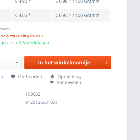
€ 4,90 *
€ 0,98 * / 100 Gramm
€ 4,65 *
€ 0,93 * / 100 Gramm
Gramm
w
excl. verzendingskosten
ijd circa 2-3 werkdagen
In het
winkelmandje
en
Onthouden
Opmerking
Aanbevelen
100662
9120126931031