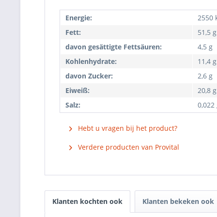
Energie:
2550 k
Fett:
51,5 g
davon gesättigte Fettsäuren:
4,5 g
Kohlenhydrate:
11,4 g
davon Zucker:
2,6 g
Eiweiß:
20,8 g
Salz:
0,022
Hebt u vragen bij het product?
Verdere producten van Provital
Klanten kochten ook
Klanten bekeken ook