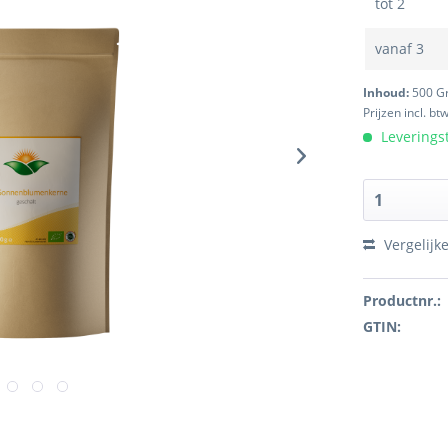
tot
2
vanaf
3
Inhoud:
500 
Prijzen incl. bt
Leveringst
Vergelijk
Productnr.:
GTIN: