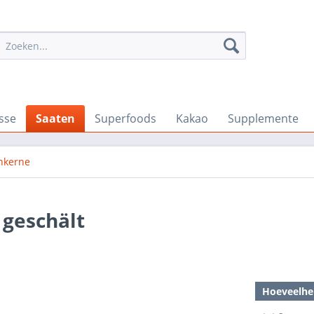
sse
Saaten
Superfoods
Kakao
Supplemente
nkerne
geschält
Hoeveelhe