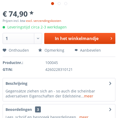
€ 74,90 *
Prijzen incl. btw
excl. verzendingskosten
Leveringstijd circa 2-3 werkdagen
In het
winkelmandje
Onthouden
Opmerking
Aanbevelen
Productnr.:
100045
GTIN:
4260228310121
Beschrijving
Gegensätze ziehen sich an - so auch die scheinbar
adversativen Eigenschaften der Edelsteine...
meer
Beoordelingen
3
Lees, schrijf en bespreek beoordelingen...
meer