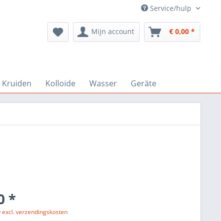
Service/hulp
Mijn account
€ 0,00 *
Kruiden
Kolloide
Wasser
Geräte
0 *
w
excl. verzendingskosten