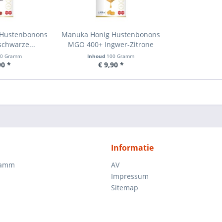
 Hustenbonons
Manuka Honig Hustenbonons
chwarze...
MGO 400+ Ingwer-Zitrone
00 Gramm
Inhoud
100 Gramm
90 *
€ 9,90 *
Informatie
ramm
AV
Impressum
Sitemap