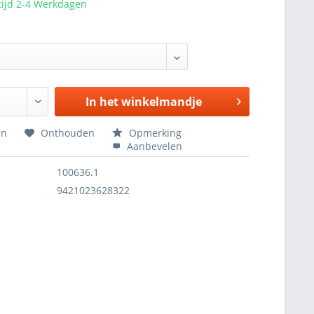
tijd 2-4 Werkdagen
In het
winkelmandje
en
Onthouden
Opmerking
Aanbevelen
100636.1
9421023628322