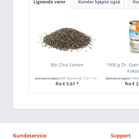
Lignende varer
Kunder kjøpte også
Ku
Bio Chia Samen
1000 g Dr. Goe
Koko
(konsentrasjon)
500 Gramm
(
€ 1,12
/ 100 Gramm)
(konsentrasjon)
100
fra € 5,61 *
fra € 2
Kundeservice
Support