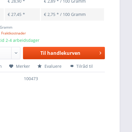
€ 28,90 *
€ 2,89 * / 100 Gramm
€ 27,45 *
€ 2,75 * / 100 Gramm
 Gramm
. Fraktkostnader
id 2-4 arbeidsdager
Til
handlekurven
n
Merker
Evaluere
Tilråd til
100473