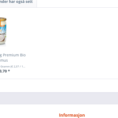
nder har også sett
rg Premium Bio
smus
0 Gramm
(
€ 2,37
/ 100 Gramm)
3,70 *
Informasjon