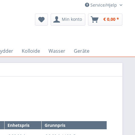
Service/Hjelp
Min konto
€ 0,00 *
rydder
Kolloide
Wasser
Geräte
Enhetspris
Grunnpris