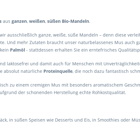
s
aus
ganzen
,
weißen
,
süßen Bio-Mandeln
.
 ausschließlich ganze, weiße, süße Mandeln – denn diese verlei
e. Und mehr Zutaten braucht unser naturbelassenes Mus auch gar
 kein
Palmöl
- stattdessen erhalten Sie ein erntefrisches Qualitäts
und laktosefrei und damit auch für Menschen mit Unverträglichkeit
 absolut natürliche
Proteinquelle
, die noch dazu fantastisch sch
risch zu einem cremigen Mus mit besonders aromatischem Geschma
ufgrund der schonenden Herstellung echte Rohkostqualität.
Gebäck, in süßen Speisen wie Desserts und Eis, in Smoothies oder M