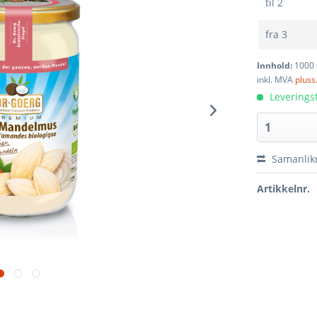
til
2
fra
3
Innhold:
1000
inkl. MVA
pluss
Leveringst
Samanlik
Artikkelnr.